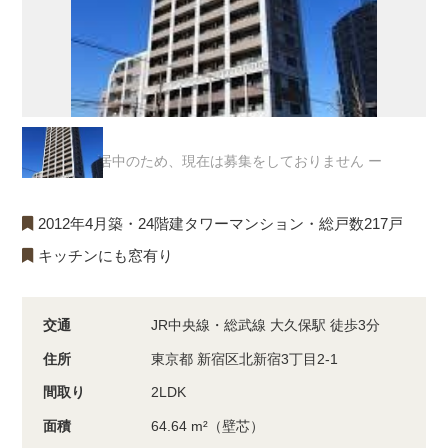
ー 入居中のため、現在は募集をしておりません ー
2012年4月築・24階建タワーマンション・総戸数217戸
キッチンにも窓有り
交通
JR中央線・総武線 大久保駅 徒歩3分
住所
東京都 新宿区北新宿3丁目2-1
間取り
2LDK
面積
64.64 m²（壁芯）