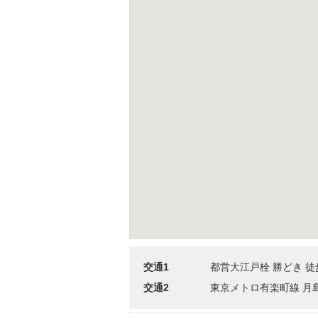
交通1
都営大江戸栓 勝どき 徒
交通2
東京メトロ有楽町線 月島