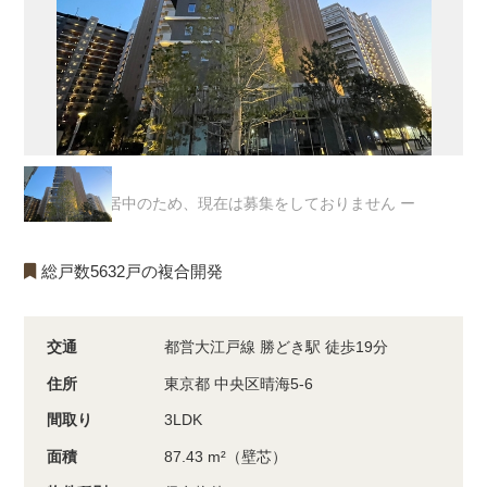
ー 入居中のため、現在は募集をしておりません ー
総戸数5632戸の複合開発
交通
都営大江戸線 勝どき駅 徒歩19分
住所
東京都 中央区晴海5-6
間取り
3LDK
面積
87.43 m²（壁芯）