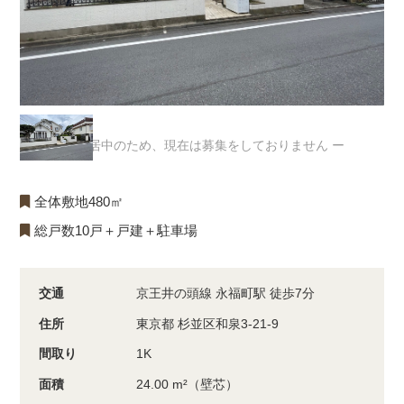
ー 入居中のため、現在は募集をしておりません ー
全体敷地480㎡
総戸数10戸＋戸建＋駐車場
交通
京王井の頭線 永福町駅 徒歩7分
住所
東京都 杉並区和泉3-21-9
間取り
1K
面積
24.00 m²（壁芯）