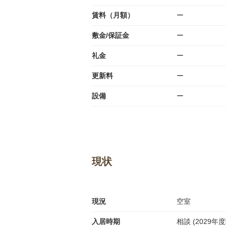
賃料（月額）
ー
敷金/保証金
ー
礼金
ー
更新料
ー
設備
ー
現状
現況
空室
入居時期
相談 (2029年