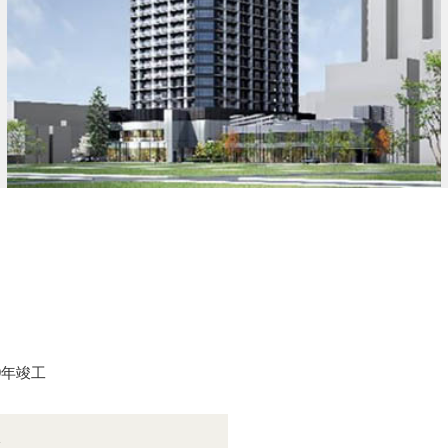
9年竣工
分