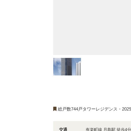
総戸数744戸タワーレジデンス・202
交通
有楽町線 月島駅 徒歩4