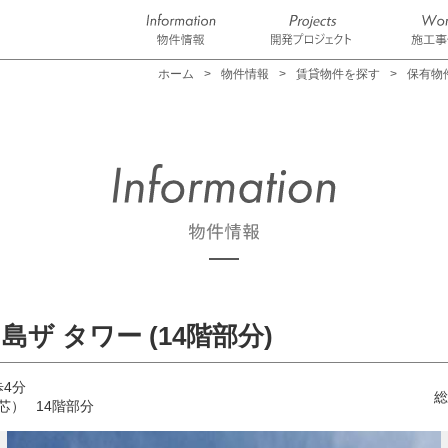
ホーム
物件情報
賃貸物件を探す
保有物件
ザ タワー (14階部分)
歩4分
総
壁芯）
14階部分