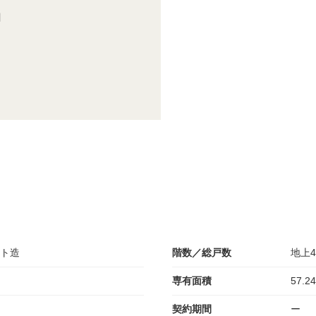
目
ト造
階数／総戸数
地上4
専有面積
57.24
契約期間
ー