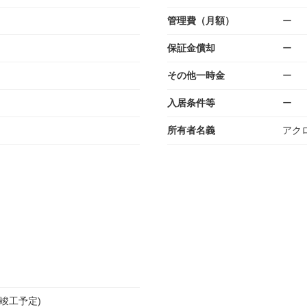
管理費（月額）
ー
保証金償却
ー
その他一時金
ー
入居条件等
ー
所有者名義
アク
度竣工予定)