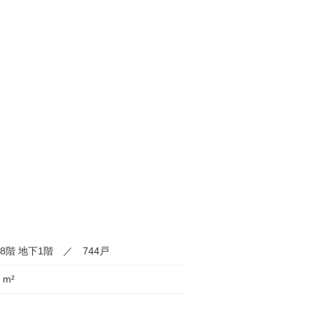
8階 地下1階 ／ 744戸
 m²