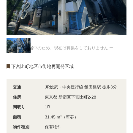
ー 入居中のため、現在は募集をしておりません ー
下宮比町地区市街地再開発区域
交通
JR総武・中央緩行線 飯田橋駅 徒歩3分
住所
東京都 新宿区下宮比町2-28
間取り
1R
面積
31.45 m²（壁芯）
物件種別
保有物件