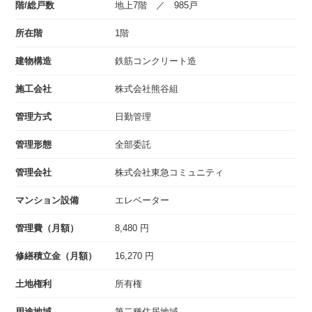
階/総戸数
地上7階 ／ 985戸
所在階
1階
建物構造
鉄筋コンクリート造
施工会社
株式会社熊谷組
管理方式
日勤管理
管理形態
全部委託
管理会社
株式会社東急コミュニティ
マンション設備
エレベーター
管理費（月額）
8,480 円
修繕積立金（月額）
16,270 円
土地権利
所有権
用途地域
第二種住居地域