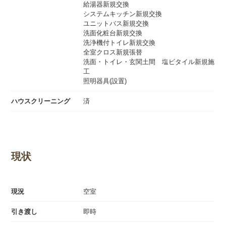
給湯器新規交換
システムキッチン新規交換
ユニットバス新規交換
洗面化粧台新規交換
洗浄機付トイレ新規交換
全室クロス新規張替
洗面・トイレ・玄関土間 塩ビタイル新規施
工
照明器具(設置)
ハウスクリーニング
済
現状
現況
空室
引き渡し
即時