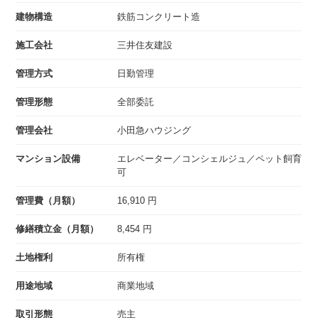
建物構造
鉄筋コンクリート造
施工会社
三井住友建設
管理方式
日勤管理
管理形態
全部委託
管理会社
小田急ハウジング
マンション設備
エレベーター／コンシェルジュ／ペット飼育
可
管理費（月額）
16,910 円
修繕積立金（月額）
8,454 円
土地権利
所有権
用途地域
商業地域
取引形態
売主