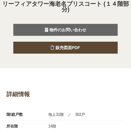
リーフィアタワー海老名ブリスコート (１４階部
分)
物件のお問い合わせ
販売図面PDF
詳細情報
階/総戸数
地上31階 ／ 302戸
所在階
14階