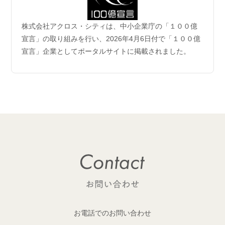
2026.06.04
株式会社アクロス・シティは、中小企業庁の「１００億
企業理念および事業案内ページ更新のお知らせ
宣言」の取り組みを行い、2026年4月6日付で「１００億
宣言」企業としてポータルサイトに掲載されました。
2026.06.01
【成約御礼】6件のご成約をいただきました
2026.05.29
開発用地 「荒川区西日暮里六丁目 土地」取得
1棟収益レジデンス開発用地を取得しました！
2026.05.29
開発用地「大田区多摩川一丁目 土地」取得
1棟収益レジデンス開発用地を取得しました！
2026.05.25
【成約御礼】１件のご成約をいただきました
お電話でのお問い合わせ
2026.05.22