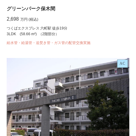
グリーンパーク保木間
2,698
万円 (税込)
つくばエクスプレス 六町駅 徒歩19分
3LDK
(58.66 m²)
（2階部分）
給水管・給湯管・追焚き管・ガス管の配管交換実施
AC