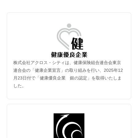
2026.07.06
【成約御礼】３件のご成約をいただきました
2026.07.02
新規保有物件｢グランドシティタワー月島1階部分｣取
得
2026年6月30日付｢グランドシティタワー月島1階部分｣を取得
致しました。
株式会社アクロス・シティは、健康保険組合連合会東京
2026.06.29
連合会の「健康企業宣言」の取り組みを行い、2025年12
【成約御礼】５件のご成約をいただきました
月23日付で「健康優良企業 銀の認定」を取得いたしま
した。
2026.06.22
【成約御礼】３件のご成約をいただきました
2026.06.15
【成約御礼】１件のご成約をいただきました
2026.06.08
【成約御礼】１件のご成約をいただきました