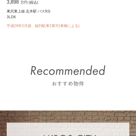
3,898
万円 (税込)
東武東上線 志木駅 バス9分
3LDK
平成29年2月築、縦列駐車2第可(車種による)