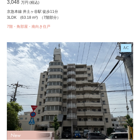
3,048
万円 (税込)
京急本線 井土ヶ谷駅 徒歩11分
3LDK
(63.18 m²)
（7階部分）
7階・角部屋・南向き住戸
AC