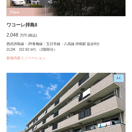
ワコーレ拝島II
2,048
万円 (税込)
西武拝島線・JR青梅線・五日市線・八高線 拝島駅 徒歩9分
2LDK
(52.92 m²)
（2階部分）
新規内装リノベーション
AC