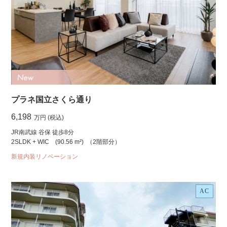
プラネ国立さくら通り
6,198
万円 (税込)
JR南武線 谷保 徒歩8分
2SLDK + WIC
(90.56 m²)
（2階部分）
新規内装リノベーション
AC