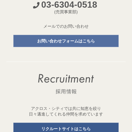
03-6304-0518
開発プロジェクトページ新設のお知らせ
(売買事業部)
2026.05.18
【成約御礼】３件のご成約をいただきました
メールでのお問い合わせ
2026.05.15
お問い合わせフォームはこちら
開発用地「世田谷区三宿二丁目 土地」取得
1棟収益レジデンス開発用地を取得しました！
2026.05.11
【成約御礼】２件のご成約をいただきました
2026.05.01
ゴールデンウイーク休業のお知らせ
2026.04.29
アクロス・シティでは共に知恵を絞り
開発用地「台東区元浅草三丁目 土地」取得
日々邁進してくれる仲間を求めています
1棟収益レジデンス開発用地を取得しました！
リクルートサイトはこちら