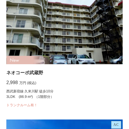
ネオコーポ武蔵野
2,998
万円 (税込)
西武新宿線 久米川駅 徒歩10分
3LDK
(86.9 m²)
（1階部分）
トランクルーム有！
AC