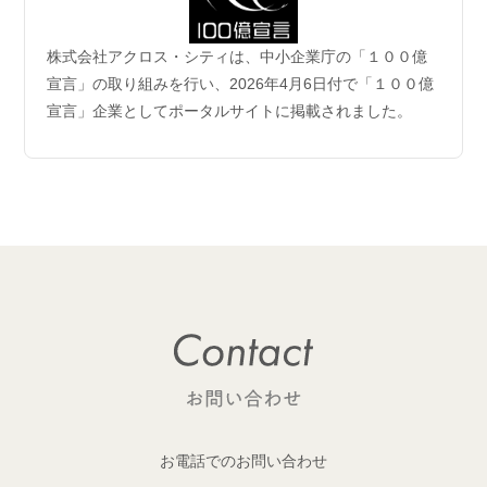
2026.06.04
株式会社アクロス・シティは、中小企業庁の「１００億
企業理念および事業案内ページ更新のお知らせ
宣言」の取り組みを行い、2026年4月6日付で「１００億
宣言」企業としてポータルサイトに掲載されました。
2026.06.01
【成約御礼】6件のご成約をいただきました
2026.05.29
開発用地 「荒川区西日暮里六丁目 土地」取得
1棟収益レジデンス開発用地を取得しました！
2026.05.29
開発用地「大田区多摩川一丁目 土地」取得
1棟収益レジデンス開発用地を取得しました！
2026.05.25
【成約御礼】１件のご成約をいただきました
お電話でのお問い合わせ
2026.05.22