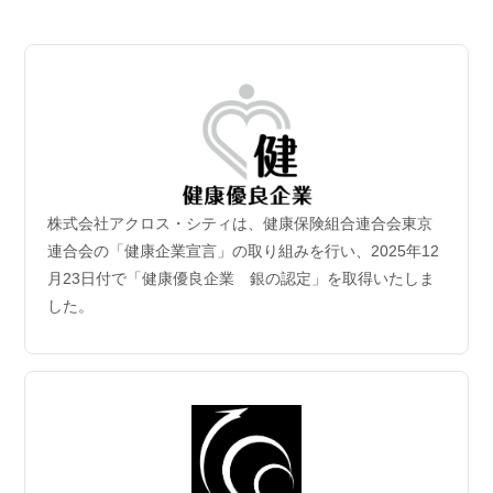
2026.07.06
【成約御礼】３件のご成約をいただきました
2026.07.02
新規保有物件｢グランドシティタワー月島1階部分｣取
得
2026年6月30日付｢グランドシティタワー月島1階部分｣を取得
致しました。
株式会社アクロス・シティは、健康保険組合連合会東京
2026.06.29
連合会の「健康企業宣言」の取り組みを行い、2025年12
【成約御礼】５件のご成約をいただきました
月23日付で「健康優良企業 銀の認定」を取得いたしま
した。
2026.06.22
【成約御礼】３件のご成約をいただきました
2026.06.15
【成約御礼】１件のご成約をいただきました
2026.06.08
【成約御礼】１件のご成約をいただきました