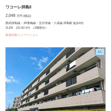
ワコーレ拝島II
2,048
万円 (税込)
西武拝島線・JR青梅線・五日市線・八高線 拝島駅 徒歩9分
2LDK
(52.92 m²)
（2階部分）
新規内装リノベーション
AC