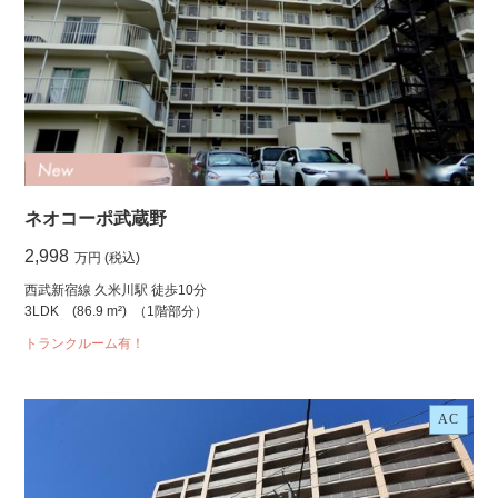
ネオコーポ武蔵野
2,998
万円 (税込)
西武新宿線 久米川駅 徒歩10分
3LDK
(86.9 m²)
（1階部分）
トランクルーム有！
AC