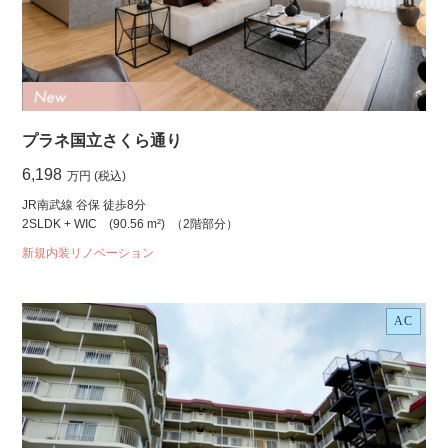
プラネ国立さくら通り
6,198
万円 (税込)
JR南武線 谷保 徒歩8分
2SLDK + WIC
(90.56 m²)
（2階部分）
新規内装リノベーション
AC