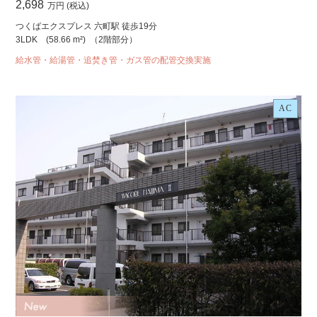
2,698
万円 (税込)
つくばエクスプレス 六町駅 徒歩19分
3LDK
(58.66 m²)
（2階部分）
給水管・給湯管・追焚き管・ガス管の配管交換実施
AC