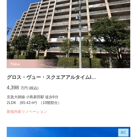
グロス・ヴュー・スクエアアルタイムI…
4,398
万円 (税込)
京急大師線 小島新田駅 徒歩6分
2LDK
(65.43 m²)
（10階部分）
新規内装リノベーション
AC