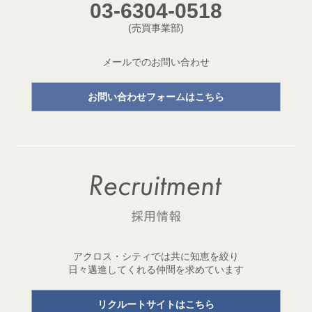
03-6304-0518
開発プロジェクトページ新設のお知らせ
(売買事業部)
2026.05.18
【成約御礼】３件のご成約をいただきました
メールでのお問い合わせ
2026.05.15
お問い合わせフォームはこちら
開発用地「世田谷区三宿二丁目 土地」取得
1棟収益レジデンス開発用地を取得しました！
2026.05.11
【成約御礼】２件のご成約をいただきました
2026.05.01
ゴールデンウイーク休業のお知らせ
2026.04.29
アクロス・シティでは共に知恵を絞り
開発用地「台東区元浅草三丁目 土地」取得
日々邁進してくれる仲間を求めています
1棟収益レジデンス開発用地を取得しました！
リクルートサイトはこちら