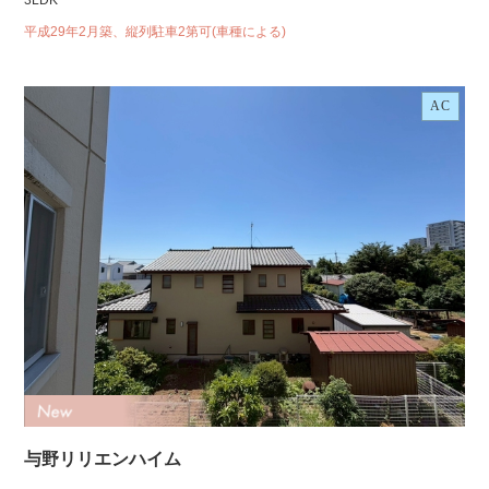
3LDK
平成29年2月築、縦列駐車2第可(車種による)
AC
与野リリエンハイム