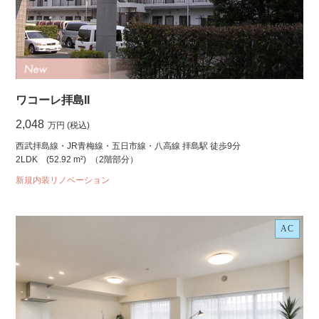
ワコーレ拝島II
2,048
万円 (税込)
西武拝島線・JR青梅線・五日市線・八高線 拝島駅 徒歩9分
2LDK
(52.92 m²)
（2階部分）
新規内装リノベーション
AC