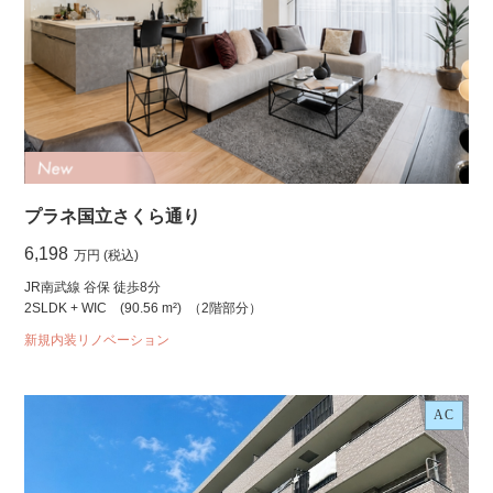
プラネ国立さくら通り
6,198
万円 (税込)
JR南武線 谷保 徒歩8分
2SLDK + WIC
(90.56 m²)
（2階部分）
新規内装リノベーション
AC