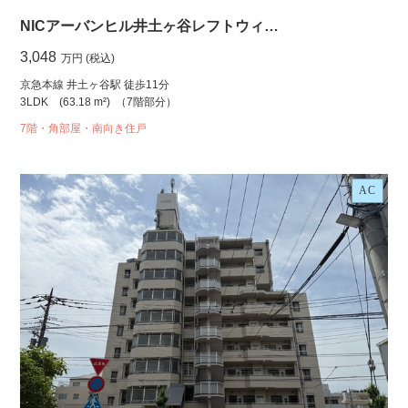
NICアーバンヒル井土ヶ谷レフトウィ…
3,048
万円 (税込)
京急本線 井土ヶ谷駅 徒歩11分
3LDK
(63.18 m²)
（7階部分）
7階・角部屋・南向き住戸
AC