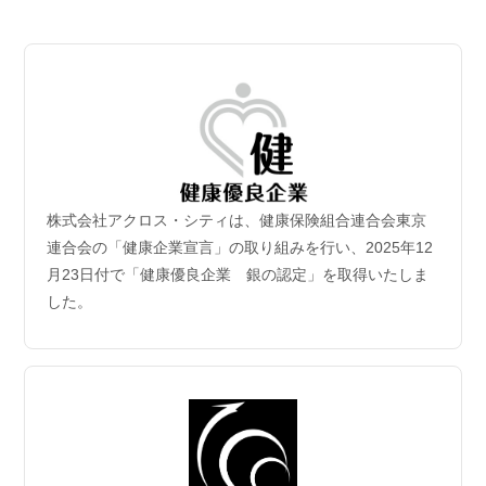
2026.07.06
【成約御礼】３件のご成約をいただきました
2026.07.02
新規保有物件｢グランドシティタワー月島1階部分｣取
得
2026年6月30日付｢グランドシティタワー月島1階部分｣を取得
致しました。
株式会社アクロス・シティは、健康保険組合連合会東京
2026.06.29
連合会の「健康企業宣言」の取り組みを行い、2025年12
【成約御礼】５件のご成約をいただきました
月23日付で「健康優良企業 銀の認定」を取得いたしま
した。
2026.06.22
【成約御礼】３件のご成約をいただきました
2026.06.15
【成約御礼】１件のご成約をいただきました
2026.06.08
【成約御礼】１件のご成約をいただきました