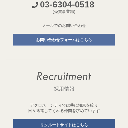
03-6304-0518
開発プロジェクトページ新設のお知らせ
(売買事業部)
2026.05.18
【成約御礼】３件のご成約をいただきました
メールでのお問い合わせ
2026.05.15
お問い合わせフォームはこちら
開発用地「世田谷区三宿二丁目 土地」取得
1棟収益レジデンス開発用地を取得しました！
2026.05.11
【成約御礼】２件のご成約をいただきました
2026.05.01
ゴールデンウイーク休業のお知らせ
2026.04.29
アクロス・シティでは共に知恵を絞り
開発用地「台東区元浅草三丁目 土地」取得
日々邁進してくれる仲間を求めています
1棟収益レジデンス開発用地を取得しました！
リクルートサイトはこちら