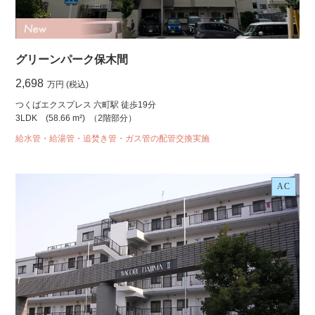
グリーンパーク保木間
2,698
万円 (税込)
つくばエクスプレス 六町駅 徒歩19分
3LDK
(58.66 m²)
（2階部分）
給水管・給湯管・追焚き管・ガス管の配管交換実施
AC