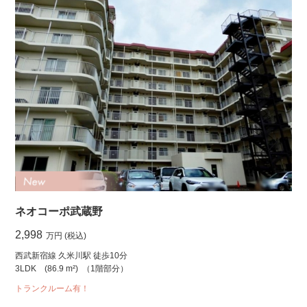
ネオコーポ武蔵野
2,998
万円 (税込)
西武新宿線 久米川駅 徒歩10分
3LDK
(86.9 m²)
（1階部分）
トランクルーム有！