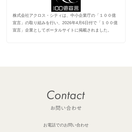
2026.06.04
株式会社アクロス・シティは、中小企業庁の「１００億
企業理念および事業案内ページ更新のお知らせ
宣言」の取り組みを行い、2026年4月6日付で「１００億
宣言」企業としてポータルサイトに掲載されました。
2026.06.01
【成約御礼】6件のご成約をいただきました
2026.05.29
開発用地 「荒川区西日暮里六丁目 土地」取得
1棟収益レジデンス開発用地を取得しました！
2026.05.29
開発用地「大田区多摩川一丁目 土地」取得
1棟収益レジデンス開発用地を取得しました！
2026.05.25
【成約御礼】１件のご成約をいただきました
お電話でのお問い合わせ
2026.05.22