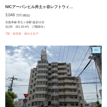
NICアーバンヒル井土ヶ谷レフトウィ…
3,048
万円 (税込)
京急本線 井土ヶ谷駅 徒歩11分
3LDK
(63.18 m²)
（7階部分）
7階・角部屋・南向き住戸
AC