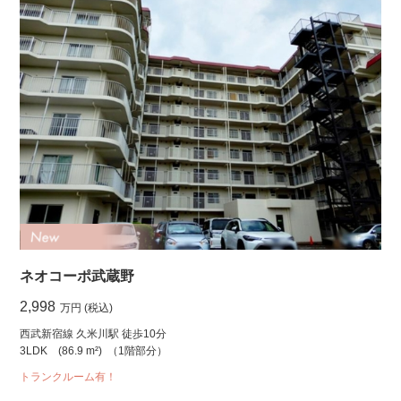
ネオコーポ武蔵野
2,998
万円 (税込)
西武新宿線 久米川駅 徒歩10分
3LDK
(86.9 m²)
（1階部分）
トランクルーム有！