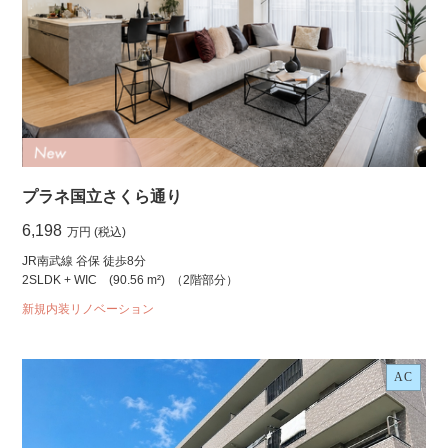
プラネ国立さくら通り
6,198
万円 (税込)
JR南武線 谷保 徒歩8分
2SLDK + WIC
(90.56 m²)
（2階部分）
新規内装リノベーション
AC