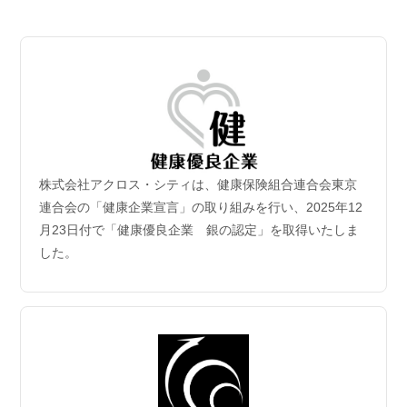
2026.07.06
【成約御礼】３件のご成約をいただきました
2026.07.02
新規保有物件｢グランドシティタワー月島1階部分｣取
得
2026年6月30日付｢グランドシティタワー月島1階部分｣を取得
致しました。
株式会社アクロス・シティは、健康保険組合連合会東京
2026.06.29
連合会の「健康企業宣言」の取り組みを行い、2025年12
【成約御礼】５件のご成約をいただきました
月23日付で「健康優良企業 銀の認定」を取得いたしま
した。
2026.06.22
【成約御礼】３件のご成約をいただきました
2026.06.15
【成約御礼】１件のご成約をいただきました
2026.06.08
【成約御礼】１件のご成約をいただきました