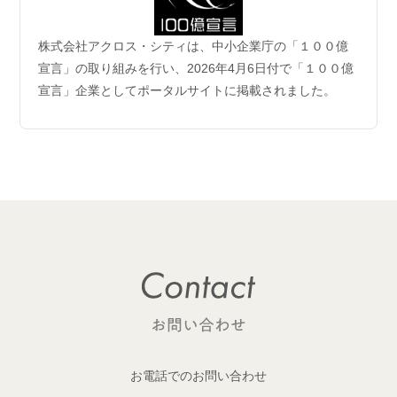
2026.06.04
株式会社アクロス・シティは、中小企業庁の「１００億
企業理念および事業案内ページ更新のお知らせ
宣言」の取り組みを行い、2026年4月6日付で「１００億
宣言」企業としてポータルサイトに掲載されました。
2026.06.01
【成約御礼】6件のご成約をいただきました
2026.05.29
開発用地 「荒川区西日暮里六丁目 土地」取得
1棟収益レジデンス開発用地を取得しました！
2026.05.29
開発用地「大田区多摩川一丁目 土地」取得
1棟収益レジデンス開発用地を取得しました！
2026.05.25
【成約御礼】１件のご成約をいただきました
お電話でのお問い合わせ
2026.05.22