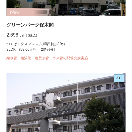
グリーンパーク保木間
2,698
万円 (税込)
つくばエクスプレス 六町駅 徒歩19分
3LDK
(58.66 m²)
（2階部分）
給水管・給湯管・追焚き管・ガス管の配管交換実施
AC