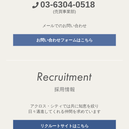
03-6304-0518
開発プロジェクトページ新設のお知らせ
(売買事業部)
2026.05.18
【成約御礼】３件のご成約をいただきました
メールでのお問い合わせ
2026.05.15
お問い合わせフォームはこちら
開発用地「世田谷区三宿二丁目 土地」取得
1棟収益レジデンス開発用地を取得しました！
2026.05.11
【成約御礼】２件のご成約をいただきました
2026.05.01
ゴールデンウイーク休業のお知らせ
2026.04.29
アクロス・シティでは共に知恵を絞り
開発用地「台東区元浅草三丁目 土地」取得
日々邁進してくれる仲間を求めています
1棟収益レジデンス開発用地を取得しました！
リクルートサイトはこちら