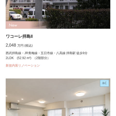
ワコーレ拝島II
2,048
万円 (税込)
西武拝島線・JR青梅線・五日市線・八高線 拝島駅 徒歩9分
2LDK
(52.92 m²)
（2階部分）
新規内装リノベーション
AC