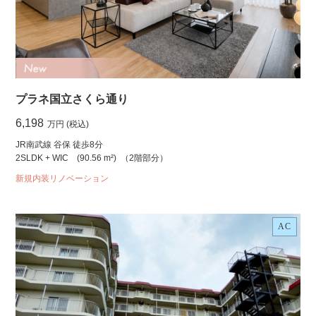
プラネ国立さくら通り
6,198
万円 (税込)
JR南武線 谷保 徒歩8分
2SLDK + WIC
(90.56 m²)
（2階部分）
新規内装リノベーション
AC