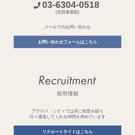
03-6304-0518
開発プロジェクトページ新設のお知らせ
(売買事業部)
2026.05.18
【成約御礼】３件のご成約をいただきました
メールでのお問い合わせ
2026.05.15
お問い合わせフォームはこちら
開発用地「世田谷区三宿二丁目 土地」取得
1棟収益レジデンス開発用地を取得しました！
2026.05.11
【成約御礼】２件のご成約をいただきました
2026.05.01
ゴールデンウイーク休業のお知らせ
2026.04.29
アクロス・シティでは共に知恵を絞り
開発用地「台東区元浅草三丁目 土地」取得
日々邁進してくれる仲間を求めています
1棟収益レジデンス開発用地を取得しました！
リクルートサイトはこちら