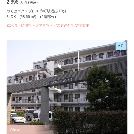
2,698
万円 (税込)
つくばエクスプレス 六町駅 徒歩19分
3LDK
(58.66 m²)
（2階部分）
給水管・給湯管・追焚き管・ガス管の配管交換実施
AC