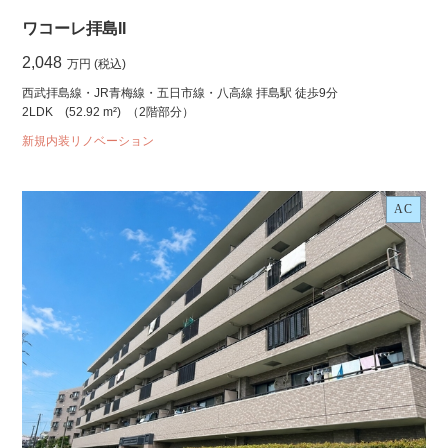
ワコーレ拝島II
2,048
万円 (税込)
西武拝島線・JR青梅線・五日市線・八高線 拝島駅 徒歩9分
2LDK
(52.92 m²)
（2階部分）
新規内装リノベーション
AC