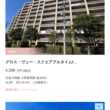
グロス・ヴュー・スクエアアルタイムI…
4,398
万円 (税込)
京急大師線 小島新田駅 徒歩6分
2LDK
(65.43 m²)
（10階部分）
新規内装リノベーション
AC