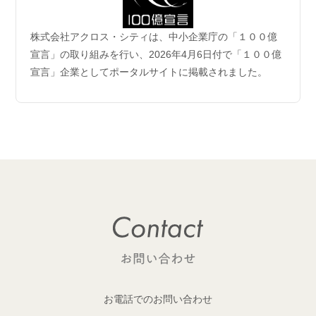
2026.06.04
株式会社アクロス・シティは、中小企業庁の「１００億
企業理念および事業案内ページ更新のお知らせ
宣言」の取り組みを行い、2026年4月6日付で「１００億
宣言」企業としてポータルサイトに掲載されました。
2026.06.01
【成約御礼】6件のご成約をいただきました
2026.05.29
開発用地 「荒川区西日暮里六丁目 土地」取得
1棟収益レジデンス開発用地を取得しました！
2026.05.29
開発用地「大田区多摩川一丁目 土地」取得
1棟収益レジデンス開発用地を取得しました！
2026.05.25
【成約御礼】１件のご成約をいただきました
お電話でのお問い合わせ
2026.05.22