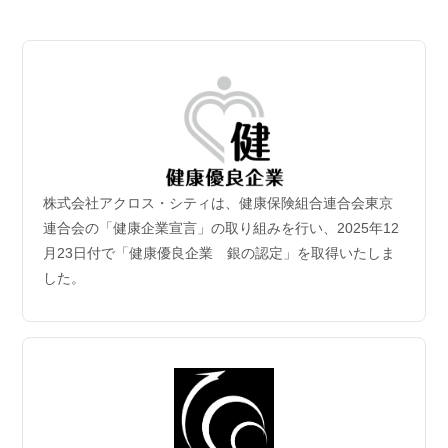
2026.07.06
【成約御礼】３件のご成約をいただきました
2026.07.02
新規保有物件｢グランドシティタワー月島1階部分｣取
得
2026年6月30日付｢グランドシティタワー月島1階部分｣を取得
致しました。
株式会社アクロス・シティは、健康保険組合連合会東京
2026.06.29
連合会の「健康企業宣言」の取り組みを行い、2025年12
【成約御礼】５件のご成約をいただきました
月23日付で「健康優良企業 銀の認定」を取得いたしま
した。
2026.06.22
【成約御礼】３件のご成約をいただきました
2026.06.15
【成約御礼】１件のご成約をいただきました
2026.06.08
【成約御礼】１件のご成約をいただきました