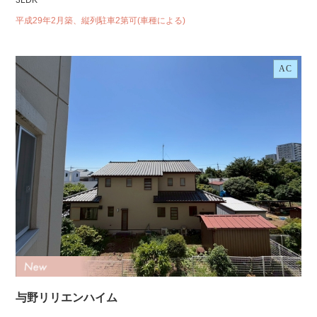
3LDK
平成29年2月築、縦列駐車2第可(車種による)
AC
与野リリエンハイム