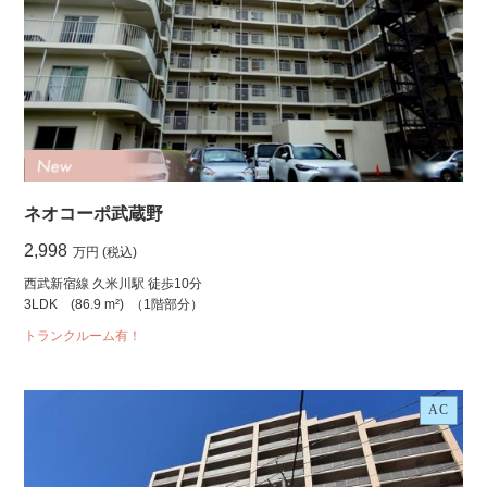
ネオコーポ武蔵野
2,998
万円 (税込)
西武新宿線 久米川駅 徒歩10分
3LDK
(86.9 m²)
（1階部分）
トランクルーム有！
AC