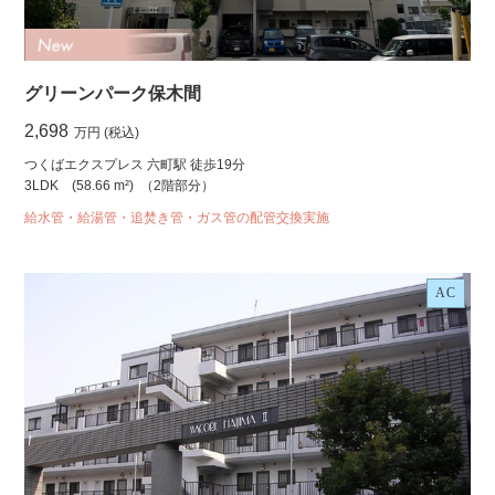
グリーンパーク保木間
2,698
万円 (税込)
つくばエクスプレス 六町駅 徒歩19分
3LDK
(58.66 m²)
（2階部分）
給水管・給湯管・追焚き管・ガス管の配管交換実施
AC