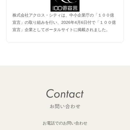
2026.06.04
株式会社アクロス・シティは、中小企業庁の「１００億
企業理念および事業案内ページ更新のお知らせ
宣言」の取り組みを行い、2026年4月6日付で「１００億
宣言」企業としてポータルサイトに掲載されました。
2026.06.01
【成約御礼】6件のご成約をいただきました
2026.05.29
開発用地 「荒川区西日暮里六丁目 土地」取得
1棟収益レジデンス開発用地を取得しました！
2026.05.29
開発用地「大田区多摩川一丁目 土地」取得
1棟収益レジデンス開発用地を取得しました！
2026.05.25
【成約御礼】１件のご成約をいただきました
お電話でのお問い合わせ
2026.05.22