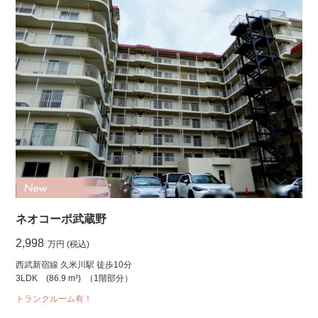
ネオコーポ武蔵野
2,998
万円 (税込)
西武新宿線 久米川駅 徒歩10分
3LDK
(86.9 m²)
（1階部分）
トランクルーム有！