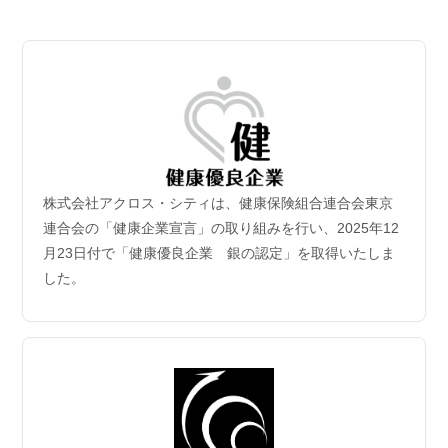
2026.07.06
【成約御礼】３件のご成約をいただきました
2026.07.02
新規保有物件｢グランドシティタワー月島1階部分｣取
得
2026年6月30日付｢グランドシティタワー月島1階部分｣を取得
致しました。
株式会社アクロス・シティは、健康保険組合連合会東京
2026.06.29
連合会の「健康企業宣言」の取り組みを行い、2025年12
【成約御礼】５件のご成約をいただきました
月23日付で「健康優良企業 銀の認定」を取得いたしま
した。
2026.06.22
【成約御礼】３件のご成約をいただきました
2026.06.15
【成約御礼】１件のご成約をいただきました
2026.06.08
【成約御礼】１件のご成約をいただきました