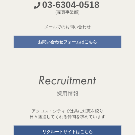
03-6304-0518
開発プロジェクトページ新設のお知らせ
(売買事業部)
2026.05.18
【成約御礼】３件のご成約をいただきました
メールでのお問い合わせ
2026.05.15
お問い合わせフォームはこちら
開発用地「世田谷区三宿二丁目 土地」取得
1棟収益レジデンス開発用地を取得しました！
2026.05.11
【成約御礼】２件のご成約をいただきました
2026.05.01
ゴールデンウイーク休業のお知らせ
2026.04.29
アクロス・シティでは共に知恵を絞り
開発用地「台東区元浅草三丁目 土地」取得
日々邁進してくれる仲間を求めています
1棟収益レジデンス開発用地を取得しました！
リクルートサイトはこちら