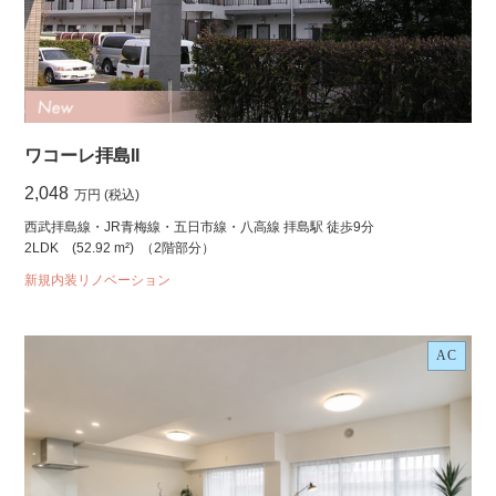
ワコーレ拝島II
2,048
万円 (税込)
西武拝島線・JR青梅線・五日市線・八高線 拝島駅 徒歩9分
2LDK
(52.92 m²)
（2階部分）
新規内装リノベーション
AC