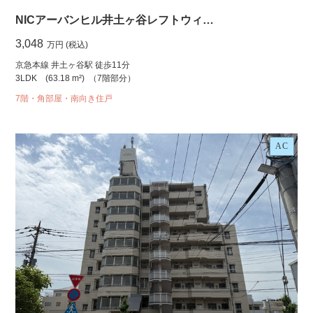
NICアーバンヒル井土ヶ谷レフトウィ…
3,048
万円 (税込)
京急本線 井土ヶ谷駅 徒歩11分
3LDK
(63.18 m²)
（7階部分）
7階・角部屋・南向き住戸
AC