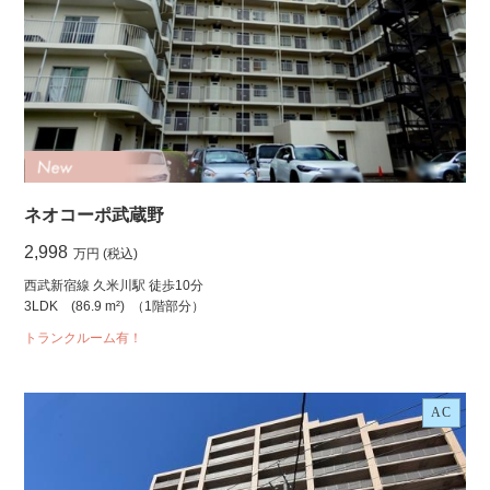
ネオコーポ武蔵野
2,998
万円 (税込)
西武新宿線 久米川駅 徒歩10分
3LDK
(86.9 m²)
（1階部分）
トランクルーム有！
AC