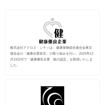
2026.07.06
【成約御礼】３件のご成約をいただきました
2026.07.02
新規保有物件｢グランドシティタワー月島1階部分｣取
得
2026年6月30日付｢グランドシティタワー月島1階部分｣を取得
致しました。
株式会社アクロス・シティは、健康保険組合連合会東京
2026.06.29
連合会の「健康企業宣言」の取り組みを行い、2025年12
【成約御礼】５件のご成約をいただきました
月23日付で「健康優良企業 銀の認定」を取得いたしま
した。
2026.06.22
【成約御礼】３件のご成約をいただきました
2026.06.15
【成約御礼】１件のご成約をいただきました
2026.06.08
【成約御礼】１件のご成約をいただきました