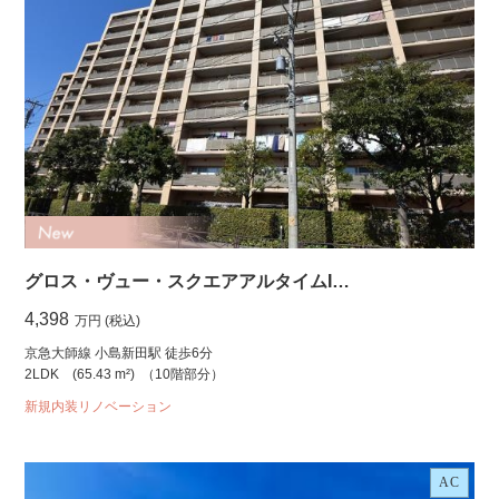
グロス・ヴュー・スクエアアルタイムI…
4,398
万円 (税込)
京急大師線 小島新田駅 徒歩6分
2LDK
(65.43 m²)
（10階部分）
新規内装リノベーション
AC