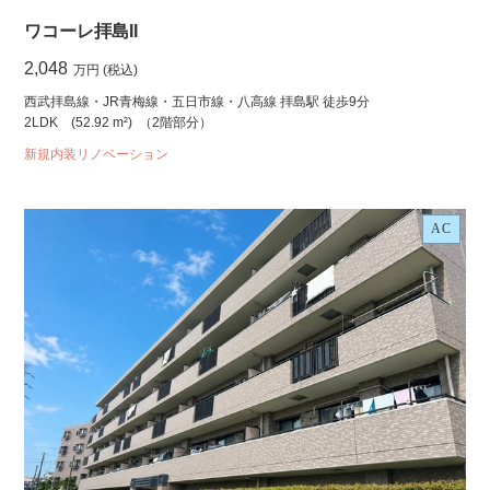
ワコーレ拝島II
2,048
万円 (税込)
西武拝島線・JR青梅線・五日市線・八高線 拝島駅 徒歩9分
2LDK
(52.92 m²)
（2階部分）
新規内装リノベーション
AC