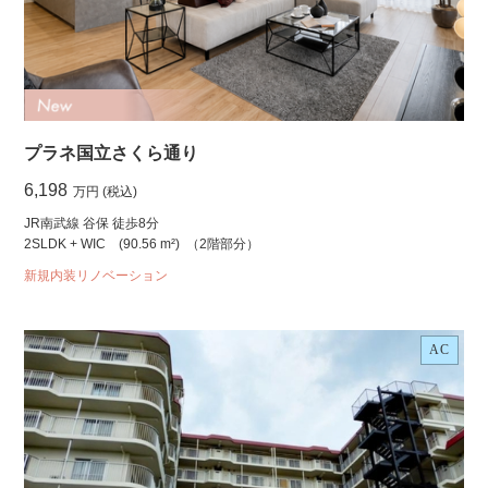
プラネ国立さくら通り
6,198
万円 (税込)
JR南武線 谷保 徒歩8分
2SLDK + WIC
(90.56 m²)
（2階部分）
新規内装リノベーション
AC