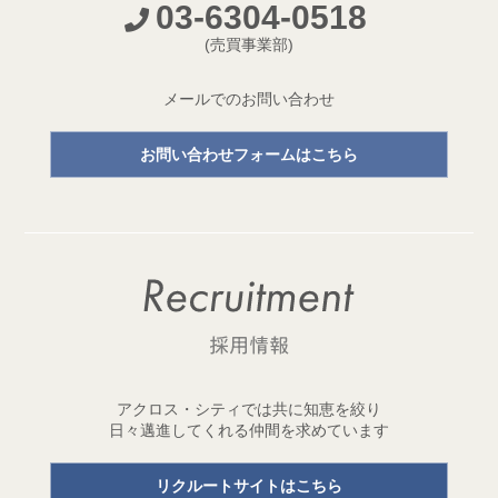
03-6304-0518
開発プロジェクトページ新設のお知らせ
(売買事業部)
2026.05.18
【成約御礼】３件のご成約をいただきました
メールでのお問い合わせ
2026.05.15
お問い合わせフォームはこちら
開発用地「世田谷区三宿二丁目 土地」取得
1棟収益レジデンス開発用地を取得しました！
2026.05.11
【成約御礼】２件のご成約をいただきました
2026.05.01
ゴールデンウイーク休業のお知らせ
2026.04.29
アクロス・シティでは共に知恵を絞り
開発用地「台東区元浅草三丁目 土地」取得
日々邁進してくれる仲間を求めています
1棟収益レジデンス開発用地を取得しました！
リクルートサイトはこちら