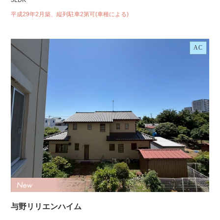
3LDK
平成29年2月築、縦列駐車2第可(車種による)
AC
与野リリエンハイム