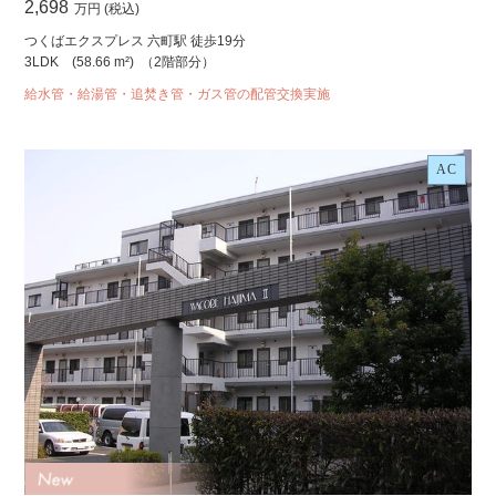
2,698
万円 (税込)
つくばエクスプレス 六町駅 徒歩19分
3LDK
(58.66 m²)
（2階部分）
給水管・給湯管・追焚き管・ガス管の配管交換実施
AC