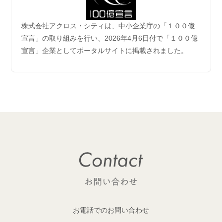
2026.06.04
株式会社アクロス・シティは、中小企業庁の「１００億
企業理念および事業案内ページ更新のお知らせ
宣言」の取り組みを行い、2026年4月6日付で「１００億
宣言」企業としてポータルサイトに掲載されました。
2026.06.01
【成約御礼】6件のご成約をいただきました
2026.05.29
開発用地 「荒川区西日暮里六丁目 土地」取得
1棟収益レジデンス開発用地を取得しました！
2026.05.29
開発用地「大田区多摩川一丁目 土地」取得
1棟収益レジデンス開発用地を取得しました！
2026.05.25
【成約御礼】１件のご成約をいただきました
お電話でのお問い合わせ
2026.05.22