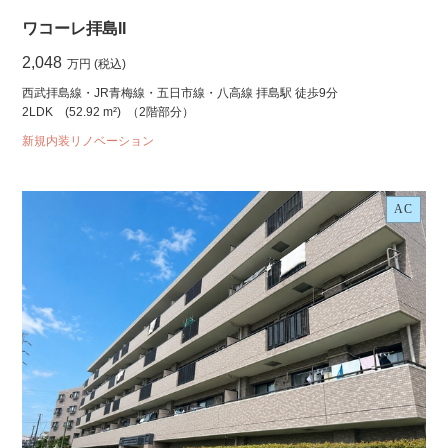
ワコーレ拝島II
2,048
万円 (税込)
西武拝島線・JR青梅線・五日市線・八高線 拝島駅 徒歩9分
2LDK
(52.92 m²)
（2階部分）
新規内装リノベーション
AC