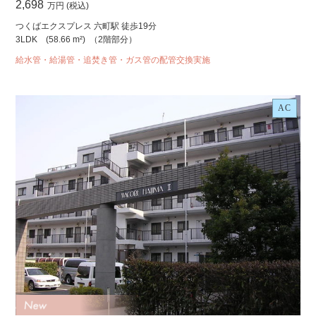
2,698
万円 (税込)
つくばエクスプレス 六町駅 徒歩19分
3LDK
(58.66 m²)
（2階部分）
給水管・給湯管・追焚き管・ガス管の配管交換実施
AC