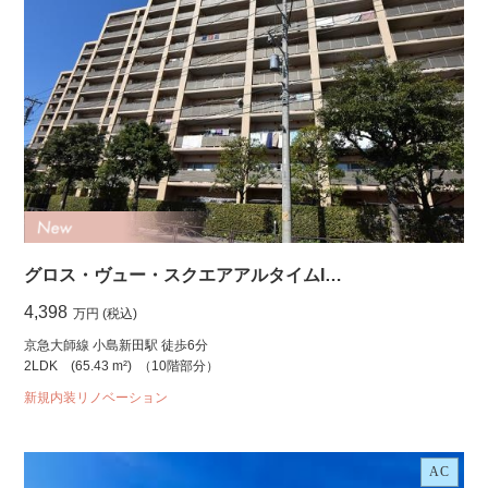
グロス・ヴュー・スクエアアルタイムI…
4,398
万円 (税込)
京急大師線 小島新田駅 徒歩6分
2LDK
(65.43 m²)
（10階部分）
新規内装リノベーション
AC