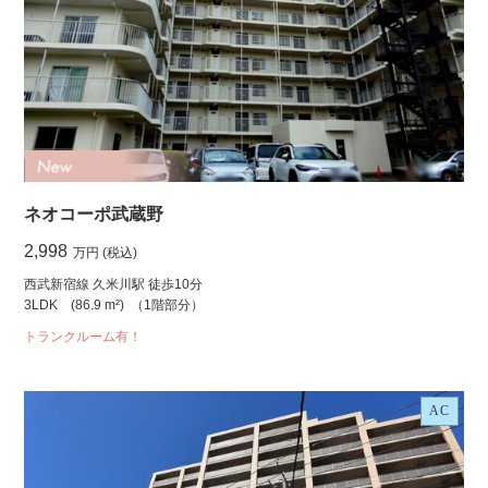
ネオコーポ武蔵野
2,998
万円 (税込)
西武新宿線 久米川駅 徒歩10分
3LDK
(86.9 m²)
（1階部分）
トランクルーム有！
AC