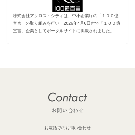
2026.06.04
株式会社アクロス・シティは、中小企業庁の「１００億
企業理念および事業案内ページ更新のお知らせ
宣言」の取り組みを行い、2026年4月6日付で「１００億
宣言」企業としてポータルサイトに掲載されました。
2026.06.01
【成約御礼】6件のご成約をいただきました
2026.05.29
開発用地 「荒川区西日暮里六丁目 土地」取得
1棟収益レジデンス開発用地を取得しました！
2026.05.29
開発用地「大田区多摩川一丁目 土地」取得
1棟収益レジデンス開発用地を取得しました！
2026.05.25
【成約御礼】１件のご成約をいただきました
お電話でのお問い合わせ
2026.05.22