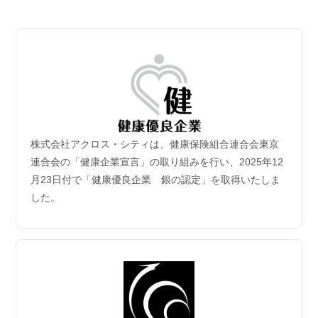
2026.07.06
【成約御礼】３件のご成約をいただきました
2026.07.02
新規保有物件｢グランドシティタワー月島1階部分｣取
得
2026年6月30日付｢グランドシティタワー月島1階部分｣を取得
致しました。
株式会社アクロス・シティは、健康保険組合連合会東京
2026.06.29
連合会の「健康企業宣言」の取り組みを行い、2025年12
【成約御礼】５件のご成約をいただきました
月23日付で「健康優良企業 銀の認定」を取得いたしま
した。
2026.06.22
【成約御礼】３件のご成約をいただきました
2026.06.15
【成約御礼】１件のご成約をいただきました
2026.06.08
【成約御礼】１件のご成約をいただきました