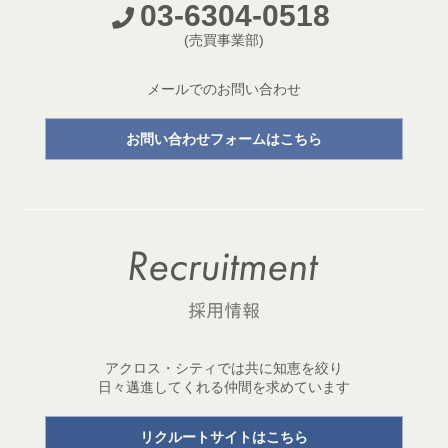
03-6304-0518
開発プロジェクトページ新設のお知らせ
(売買事業部)
2026.05.18
【成約御礼】３件のご成約をいただきました
メールでのお問い合わせ
2026.05.15
お問い合わせフォームはこちら
開発用地「世田谷区三宿二丁目 土地」取得
1棟収益レジデンス開発用地を取得しました！
2026.05.11
【成約御礼】２件のご成約をいただきました
2026.05.01
ゴールデンウイーク休業のお知らせ
2026.04.29
アクロス・シティでは共に知恵を絞り
開発用地「台東区元浅草三丁目 土地」取得
日々邁進してくれる仲間を求めています
1棟収益レジデンス開発用地を取得しました！
リクルートサイトはこちら