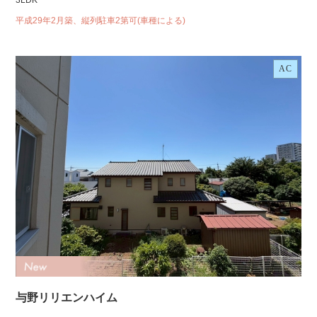
3LDK
平成29年2月築、縦列駐車2第可(車種による)
AC
与野リリエンハイム