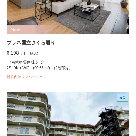
プラネ国立さくら通り
6,198
万円 (税込)
JR南武線 谷保 徒歩8分
2SLDK + WIC
(90.56 m²)
（2階部分）
新規内装リノベーション
AC