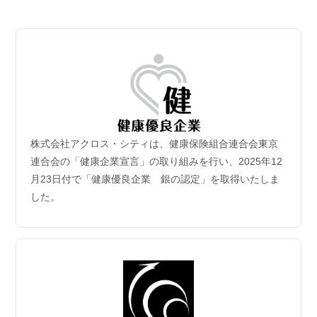
2026.07.06
【成約御礼】３件のご成約をいただきました
2026.07.02
新規保有物件｢グランドシティタワー月島1階部分｣取
得
2026年6月30日付｢グランドシティタワー月島1階部分｣を取得
致しました。
株式会社アクロス・シティは、健康保険組合連合会東京
2026.06.29
連合会の「健康企業宣言」の取り組みを行い、2025年12
【成約御礼】５件のご成約をいただきました
月23日付で「健康優良企業 銀の認定」を取得いたしま
した。
2026.06.22
【成約御礼】３件のご成約をいただきました
2026.06.15
【成約御礼】１件のご成約をいただきました
2026.06.08
【成約御礼】１件のご成約をいただきました