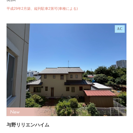
3LDK
平成29年2月築、縦列駐車2第可(車種による)
AC
与野リリエンハイム