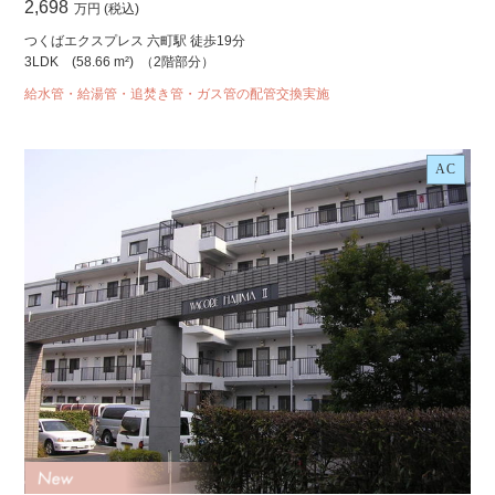
2,698
万円 (税込)
つくばエクスプレス 六町駅 徒歩19分
3LDK
(58.66 m²)
（2階部分）
給水管・給湯管・追焚き管・ガス管の配管交換実施
AC