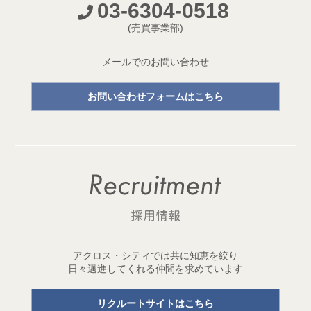
03-6304-0518
開発プロジェクトページ新設のお知らせ
(売買事業部)
2026.05.18
【成約御礼】３件のご成約をいただきました
メールでのお問い合わせ
2026.05.15
お問い合わせフォームはこちら
開発用地「世田谷区三宿二丁目 土地」取得
1棟収益レジデンス開発用地を取得しました！
2026.05.11
【成約御礼】２件のご成約をいただきました
2026.05.01
ゴールデンウイーク休業のお知らせ
2026.04.29
アクロス・シティでは共に知恵を絞り
開発用地「台東区元浅草三丁目 土地」取得
日々邁進してくれる仲間を求めています
1棟収益レジデンス開発用地を取得しました！
リクルートサイトはこちら