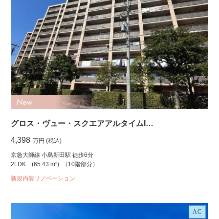
グロス・ヴュー・スクエアアルタイムI…
4,398
万円 (税込)
京急大師線 小島新田駅 徒歩6分
2LDK
(65.43 m²)
（10階部分）
新規内装リノベーション
AC