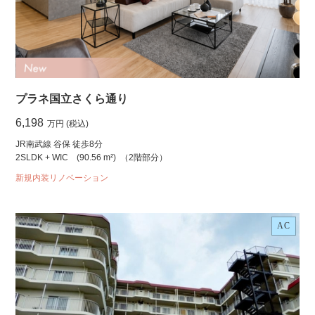
プラネ国立さくら通り
6,198
万円 (税込)
JR南武線 谷保 徒歩8分
2SLDK + WIC
(90.56 m²)
（2階部分）
新規内装リノベーション
AC