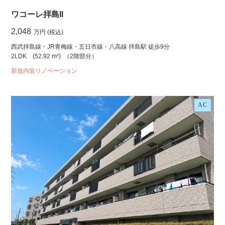
ワコーレ拝島II
2,048
万円 (税込)
西武拝島線・JR青梅線・五日市線・八高線 拝島駅 徒歩9分
2LDK
(52.92 m²)
（2階部分）
新規内装リノベーション
AC