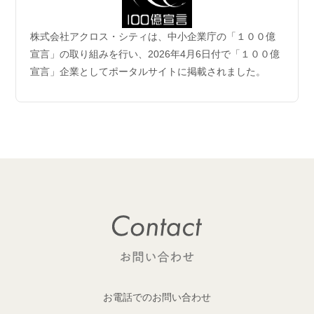
2026.06.04
株式会社アクロス・シティは、中小企業庁の「１００億
企業理念および事業案内ページ更新のお知らせ
宣言」の取り組みを行い、2026年4月6日付で「１００億
宣言」企業としてポータルサイトに掲載されました。
2026.06.01
【成約御礼】6件のご成約をいただきました
2026.05.29
開発用地 「荒川区西日暮里六丁目 土地」取得
1棟収益レジデンス開発用地を取得しました！
2026.05.29
開発用地「大田区多摩川一丁目 土地」取得
1棟収益レジデンス開発用地を取得しました！
2026.05.25
【成約御礼】１件のご成約をいただきました
お電話でのお問い合わせ
2026.05.22