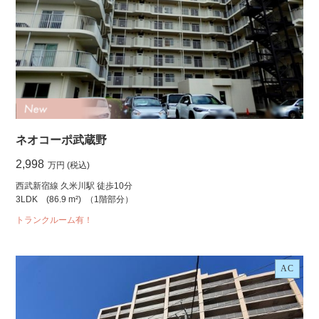
ネオコーポ武蔵野
2,998
万円 (税込)
西武新宿線 久米川駅 徒歩10分
3LDK
(86.9 m²)
（1階部分）
トランクルーム有！
AC