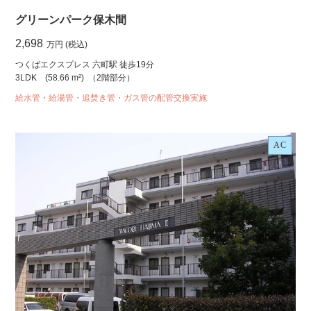
グリーンパーク保木間
2,698
万円 (税込)
つくばエクスプレス 六町駅 徒歩19分
3LDK
(58.66 m²)
（2階部分）
給水管・給湯管・追焚き管・ガス管の配管交換実施
AC