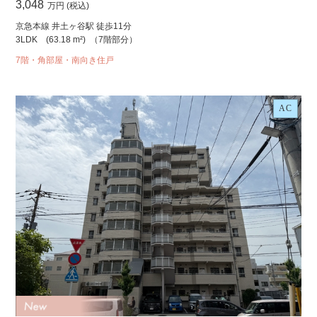
3,048
万円 (税込)
京急本線 井土ヶ谷駅 徒歩11分
3LDK
(63.18 m²)
（7階部分）
7階・角部屋・南向き住戸
AC