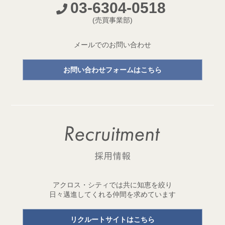
03-6304-0518
開発プロジェクトページ新設のお知らせ
(売買事業部)
2026.05.18
【成約御礼】３件のご成約をいただきました
メールでのお問い合わせ
2026.05.15
お問い合わせフォームはこちら
開発用地「世田谷区三宿二丁目 土地」取得
1棟収益レジデンス開発用地を取得しました！
2026.05.11
【成約御礼】２件のご成約をいただきました
2026.05.01
ゴールデンウイーク休業のお知らせ
2026.04.29
アクロス・シティでは共に知恵を絞り
開発用地「台東区元浅草三丁目 土地」取得
日々邁進してくれる仲間を求めています
1棟収益レジデンス開発用地を取得しました！
リクルートサイトはこちら