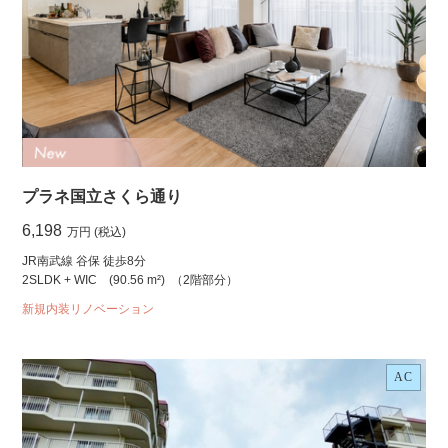
プラネ国立さくら通り
6,198
万円 (税込)
JR南武線 谷保 徒歩8分
2SLDK + WIC
(90.56 m²)
（2階部分）
新規内装リノベーション
AC