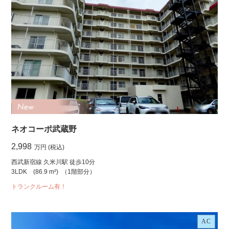
ネオコーポ武蔵野
2,998
万円 (税込)
西武新宿線 久米川駅 徒歩10分
3LDK
(86.9 m²)
（1階部分）
トランクルーム有！
AC