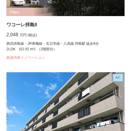
ワコーレ拝島II
2,048
万円 (税込)
西武拝島線・JR青梅線・五日市線・八高線 拝島駅 徒歩9分
2LDK
(52.92 m²)
（2階部分）
新規内装リノベーション
AC