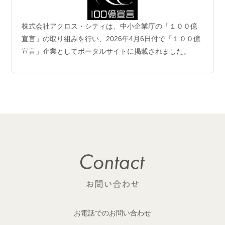
2026.06.04
株式会社アクロス・シティは、中小企業庁の「１００億
企業理念および事業案内ページ更新のお知らせ
宣言」の取り組みを行い、2026年4月6日付で「１００億
宣言」企業としてポータルサイトに掲載されました。
2026.06.01
【成約御礼】6件のご成約をいただきました
2026.05.29
開発用地 「荒川区西日暮里六丁目 土地」取得
1棟収益レジデンス開発用地を取得しました！
2026.05.29
開発用地「大田区多摩川一丁目 土地」取得
1棟収益レジデンス開発用地を取得しました！
2026.05.25
【成約御礼】１件のご成約をいただきました
お電話でのお問い合わせ
2026.05.22