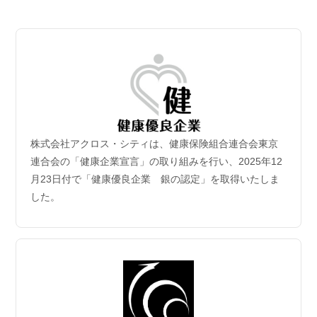
2026.07.06
【成約御礼】３件のご成約をいただきました
2026.07.02
新規保有物件｢グランドシティタワー月島1階部分｣取
得
2026年6月30日付｢グランドシティタワー月島1階部分｣を取得
致しました。
株式会社アクロス・シティは、健康保険組合連合会東京
2026.06.29
連合会の「健康企業宣言」の取り組みを行い、2025年12
【成約御礼】５件のご成約をいただきました
月23日付で「健康優良企業 銀の認定」を取得いたしま
した。
2026.06.22
【成約御礼】３件のご成約をいただきました
2026.06.15
【成約御礼】１件のご成約をいただきました
2026.06.08
【成約御礼】１件のご成約をいただきました