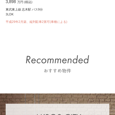
3,898
万円 (税込)
東武東上線 志木駅 バス9分
3LDK
平成29年2月築、縦列駐車2第可(車種による)