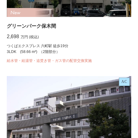
グリーンパーク保木間
2,698
万円 (税込)
つくばエクスプレス 六町駅 徒歩19分
3LDK
(58.66 m²)
（2階部分）
給水管・給湯管・追焚き管・ガス管の配管交換実施
AC