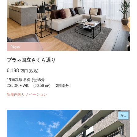
プラネ国立さくら通り
6,198
万円 (税込)
JR南武線 谷保 徒歩8分
2SLDK + WIC
(90.56 m²)
（2階部分）
新規内装リノベーション
AC