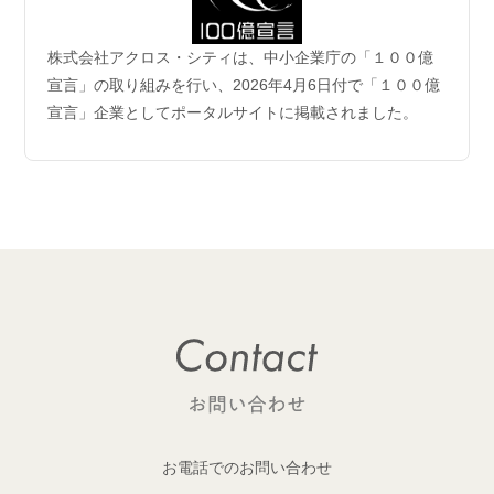
2026.06.04
株式会社アクロス・シティは、中小企業庁の「１００億
企業理念および事業案内ページ更新のお知らせ
宣言」の取り組みを行い、2026年4月6日付で「１００億
宣言」企業としてポータルサイトに掲載されました。
2026.06.01
【成約御礼】6件のご成約をいただきました
2026.05.29
開発用地 「荒川区西日暮里六丁目 土地」取得
1棟収益レジデンス開発用地を取得しました！
2026.05.29
開発用地「大田区多摩川一丁目 土地」取得
1棟収益レジデンス開発用地を取得しました！
2026.05.25
【成約御礼】１件のご成約をいただきました
お電話でのお問い合わせ
2026.05.22