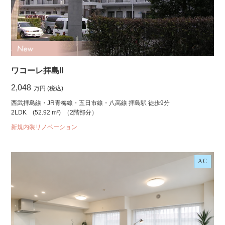
ワコーレ拝島II
2,048
万円 (税込)
西武拝島線・JR青梅線・五日市線・八高線 拝島駅 徒歩9分
2LDK
(52.92 m²)
（2階部分）
新規内装リノベーション
AC