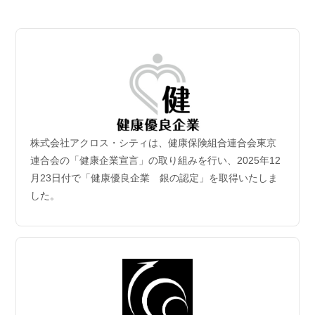
2026.07.06
【成約御礼】３件のご成約をいただきました
2026.07.02
新規保有物件｢グランドシティタワー月島1階部分｣取
得
2026年6月30日付｢グランドシティタワー月島1階部分｣を取得
致しました。
株式会社アクロス・シティは、健康保険組合連合会東京
2026.06.29
連合会の「健康企業宣言」の取り組みを行い、2025年12
【成約御礼】５件のご成約をいただきました
月23日付で「健康優良企業 銀の認定」を取得いたしま
した。
2026.06.22
【成約御礼】３件のご成約をいただきました
2026.06.15
【成約御礼】１件のご成約をいただきました
2026.06.08
【成約御礼】１件のご成約をいただきました