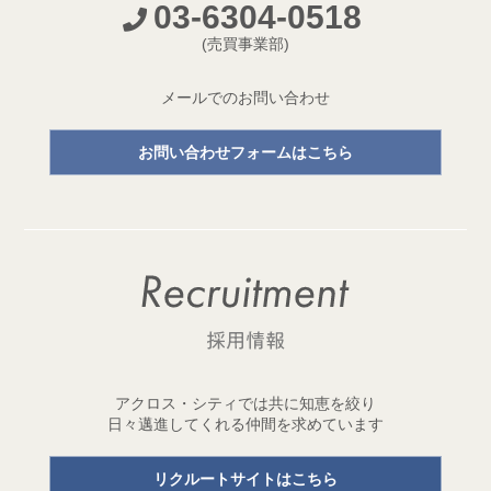
03-6304-0518
開発プロジェクトページ新設のお知らせ
(売買事業部)
2026.05.18
【成約御礼】３件のご成約をいただきました
メールでのお問い合わせ
2026.05.15
お問い合わせフォームはこちら
開発用地「世田谷区三宿二丁目 土地」取得
1棟収益レジデンス開発用地を取得しました！
2026.05.11
【成約御礼】２件のご成約をいただきました
2026.05.01
ゴールデンウイーク休業のお知らせ
2026.04.29
アクロス・シティでは共に知恵を絞り
開発用地「台東区元浅草三丁目 土地」取得
日々邁進してくれる仲間を求めています
1棟収益レジデンス開発用地を取得しました！
リクルートサイトはこちら