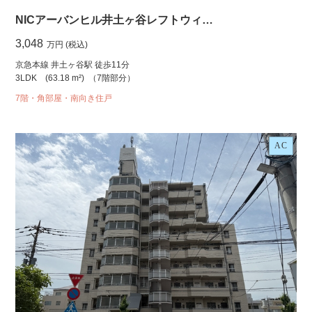
NICアーバンヒル井土ヶ谷レフトウィ…
3,048
万円 (税込)
京急本線 井土ヶ谷駅 徒歩11分
3LDK
(63.18 m²)
（7階部分）
7階・角部屋・南向き住戸
AC