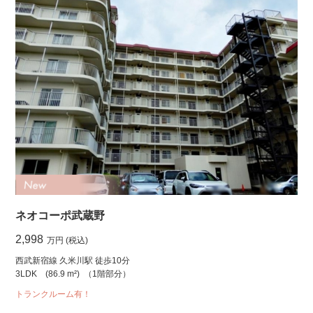
ネオコーポ武蔵野
2,998
万円 (税込)
西武新宿線 久米川駅 徒歩10分
3LDK
(86.9 m²)
（1階部分）
トランクルーム有！