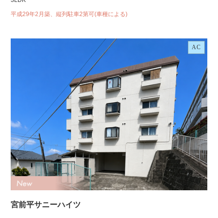
3LDK
平成29年2月築、縦列駐車2第可(車種による)
AC
宮前平サニーハイツ