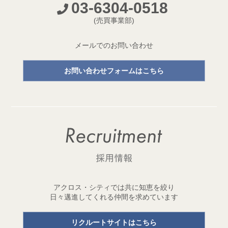
03-6304-0518
開発プロジェクトページ新設のお知らせ
(売買事業部)
2026.05.18
【成約御礼】３件のご成約をいただきました
メールでのお問い合わせ
2026.05.15
お問い合わせフォームはこちら
開発用地「世田谷区三宿二丁目 土地」取得
1棟収益レジデンス開発用地を取得しました！
2026.05.11
【成約御礼】２件のご成約をいただきました
2026.05.01
ゴールデンウイーク休業のお知らせ
2026.04.29
アクロス・シティでは共に知恵を絞り
開発用地「台東区元浅草三丁目 土地」取得
日々邁進してくれる仲間を求めています
1棟収益レジデンス開発用地を取得しました！
リクルートサイトはこちら