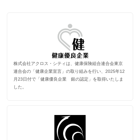
2026.07.06
【成約御礼】３件のご成約をいただきました
2026.07.02
新規保有物件｢グランドシティタワー月島1階部分｣取
得
2026年6月30日付｢グランドシティタワー月島1階部分｣を取得
致しました。
株式会社アクロス・シティは、健康保険組合連合会東京
2026.06.29
連合会の「健康企業宣言」の取り組みを行い、2025年12
【成約御礼】５件のご成約をいただきました
月23日付で「健康優良企業 銀の認定」を取得いたしま
した。
2026.06.22
【成約御礼】３件のご成約をいただきました
2026.06.15
【成約御礼】１件のご成約をいただきました
2026.06.08
【成約御礼】１件のご成約をいただきました