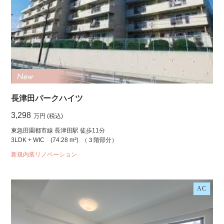
長津田パークハイツ
3,298
万円 (税込)
東急田園都市線 長津田駅 徒歩11分
3LDK + WIC
(74.28 m²)
（３階部分）
新規内装リノベーション
AC