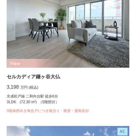
セルカディア鎌ヶ谷大仏
3,198
万円 (税込)
京成松戸線 二和向台駅 徒歩6分
3LDK
(72.30 m²)
（5階部分）
5階南西向き角住戸につき陽当り・眺望・通風良好
AC