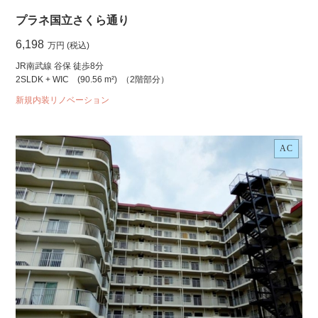
プラネ国立さくら通り
6,198
万円 (税込)
JR南武線 谷保 徒歩8分
2SLDK + WIC
(90.56 m²)
（2階部分）
新規内装リノベーション
AC