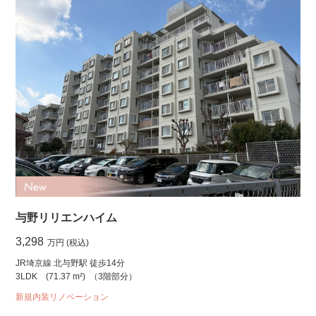
与野リリエンハイム
3,298
万円 (税込)
JR埼京線 北与野駅 徒歩14分
3LDK
(71.37 m²)
（3階部分）
新規内装リノベーション