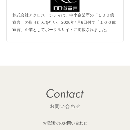
2026.06.04
株式会社アクロス・シティは、中小企業庁の「１００億
企業理念および事業案内ページ更新のお知らせ
宣言」の取り組みを行い、2026年4月6日付で「１００億
宣言」企業としてポータルサイトに掲載されました。
2026.06.01
【成約御礼】6件のご成約をいただきました
2026.05.29
開発用地 「荒川区西日暮里六丁目 土地」取得
1棟収益レジデンス開発用地を取得しました！
2026.05.29
開発用地「大田区多摩川一丁目 土地」取得
1棟収益レジデンス開発用地を取得しました！
2026.05.25
【成約御礼】１件のご成約をいただきました
お電話でのお問い合わせ
2026.05.22