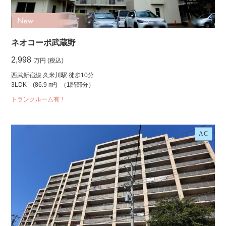
ネオコーポ武蔵野
2,998
万円 (税込)
西武新宿線 久米川駅 徒歩10分
3LDK
(86.9 m²)
（1階部分）
トランクルーム有！
AC