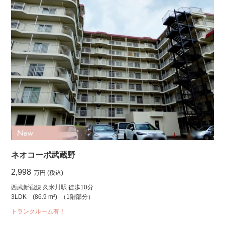
ネオコーポ武蔵野
2,998
万円 (税込)
西武新宿線 久米川駅 徒歩10分
3LDK
(86.9 m²)
（1階部分）
トランクルーム有！