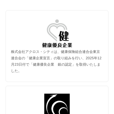
2026.07.06
【成約御礼】３件のご成約をいただきました
2026.07.02
新規保有物件｢グランドシティタワー月島1階部分｣取
得
2026年6月30日付｢グランドシティタワー月島1階部分｣を取得
致しました。
株式会社アクロス・シティは、健康保険組合連合会東京
2026.06.29
連合会の「健康企業宣言」の取り組みを行い、2025年12
【成約御礼】５件のご成約をいただきました
月23日付で「健康優良企業 銀の認定」を取得いたしま
した。
2026.06.22
【成約御礼】３件のご成約をいただきました
2026.06.15
【成約御礼】１件のご成約をいただきました
2026.06.08
【成約御礼】１件のご成約をいただきました