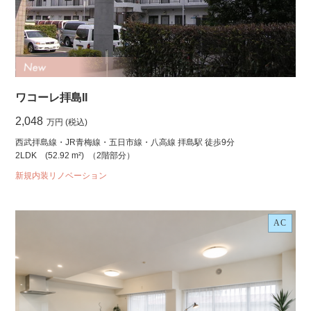
ワコーレ拝島II
2,048
万円 (税込)
西武拝島線・JR青梅線・五日市線・八高線 拝島駅 徒歩9分
2LDK
(52.92 m²)
（2階部分）
新規内装リノベーション
AC