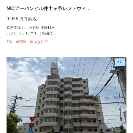
NICアーバンヒル井土ヶ谷レフトウィ…
3,048
万円 (税込)
京急本線 井土ヶ谷駅 徒歩11分
3LDK
(63.18 m²)
（7階部分）
7階・角部屋・南向き住戸
AC