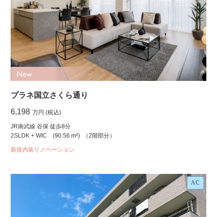
プラネ国立さくら通り
6,198
万円 (税込)
JR南武線 谷保 徒歩8分
2SLDK + WIC
(90.56 m²)
（2階部分）
新規内装リノベーション
AC