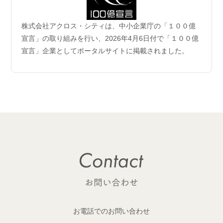
2026.06.04
株式会社アクロス・シティは、中小企業庁の「１００億
企業理念および事業案内ページ更新のお知らせ
宣言」の取り組みを行い、2026年4月6日付で「１００億
宣言」企業としてポータルサイトに掲載されました。
2026.06.01
【成約御礼】6件のご成約をいただきました
2026.05.29
開発用地 「荒川区西日暮里六丁目 土地」取得
1棟収益レジデンス開発用地を取得しました！
2026.05.29
開発用地「大田区多摩川一丁目 土地」取得
1棟収益レジデンス開発用地を取得しました！
2026.05.25
【成約御礼】１件のご成約をいただきました
お電話でのお問い合わせ
2026.05.22