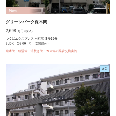
グリーンパーク保木間
2,698
万円 (税込)
つくばエクスプレス 六町駅 徒歩19分
3LDK
(58.66 m²)
（2階部分）
給水管・給湯管・追焚き管・ガス管の配管交換実施
AC