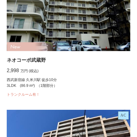
ネオコーポ武蔵野
2,998
万円 (税込)
西武新宿線 久米川駅 徒歩10分
3LDK
(86.9 m²)
（1階部分）
トランクルーム有！
AC