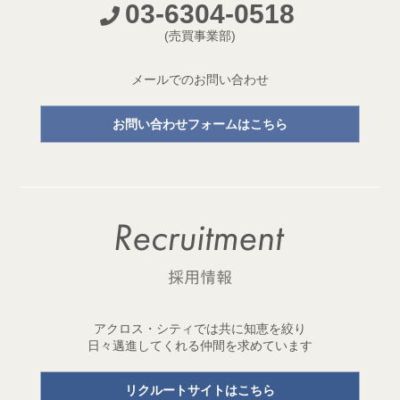
03-6304-0518
開発プロジェクトページ新設のお知らせ
(売買事業部)
2026.05.18
【成約御礼】３件のご成約をいただきました
メールでのお問い合わせ
2026.05.15
お問い合わせフォームはこちら
開発用地「世田谷区三宿二丁目 土地」取得
1棟収益レジデンス開発用地を取得しました！
2026.05.11
【成約御礼】２件のご成約をいただきました
2026.05.01
ゴールデンウイーク休業のお知らせ
2026.04.29
アクロス・シティでは共に知恵を絞り
開発用地「台東区元浅草三丁目 土地」取得
日々邁進してくれる仲間を求めています
1棟収益レジデンス開発用地を取得しました！
リクルートサイトはこちら