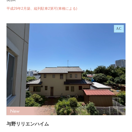
3LDK
平成29年2月築、縦列駐車2第可(車種による)
AC
与野リリエンハイム