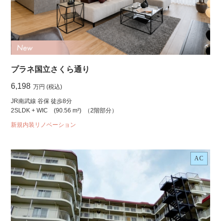
プラネ国立さくら通り
6,198
万円 (税込)
JR南武線 谷保 徒歩8分
2SLDK + WIC
(90.56 m²)
（2階部分）
新規内装リノベーション
AC