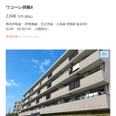
ワコーレ拝島II
2,048
万円 (税込)
西武拝島線・JR青梅線・五日市線・八高線 拝島駅 徒歩9分
2LDK
(52.92 m²)
（2階部分）
新規内装リノベーション
AC