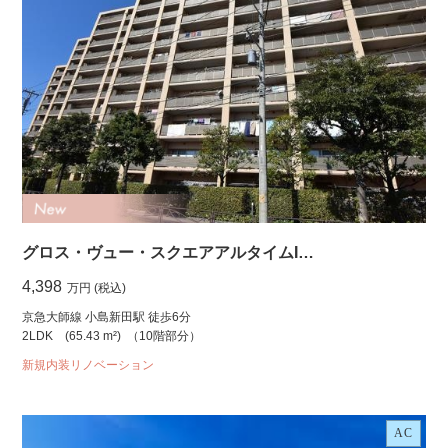
グロス・ヴュー・スクエアアルタイムI…
4,398
万円 (税込)
京急大師線 小島新田駅 徒歩6分
2LDK
(65.43 m²)
（10階部分）
新規内装リノベーション
AC