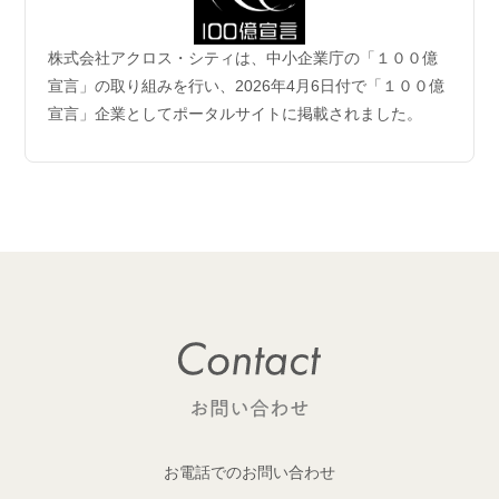
2026.06.04
株式会社アクロス・シティは、中小企業庁の「１００億
企業理念および事業案内ページ更新のお知らせ
宣言」の取り組みを行い、2026年4月6日付で「１００億
宣言」企業としてポータルサイトに掲載されました。
2026.06.01
【成約御礼】6件のご成約をいただきました
2026.05.29
開発用地 「荒川区西日暮里六丁目 土地」取得
1棟収益レジデンス開発用地を取得しました！
2026.05.29
開発用地「大田区多摩川一丁目 土地」取得
1棟収益レジデンス開発用地を取得しました！
2026.05.25
【成約御礼】１件のご成約をいただきました
お電話でのお問い合わせ
2026.05.22