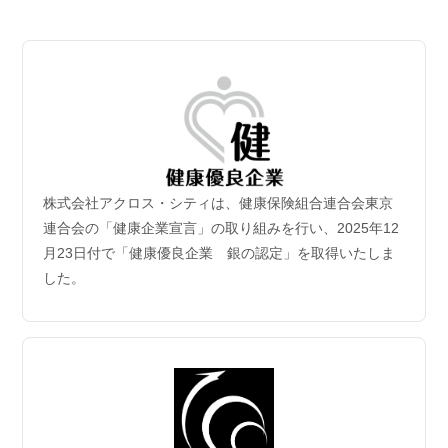
2026.07.06
【成約御礼】３件のご成約をいただきました
2026.07.02
新規保有物件｢グランドシティタワー月島1階部分｣取
得
2026年6月30日付｢グランドシティタワー月島1階部分｣を取得
致しました。
株式会社アクロス・シティは、健康保険組合連合会東京
2026.06.29
連合会の「健康企業宣言」の取り組みを行い、2025年12
【成約御礼】５件のご成約をいただきました
月23日付で「健康優良企業 銀の認定」を取得いたしま
した。
2026.06.22
【成約御礼】３件のご成約をいただきました
2026.06.15
【成約御礼】１件のご成約をいただきました
2026.06.08
【成約御礼】１件のご成約をいただきました