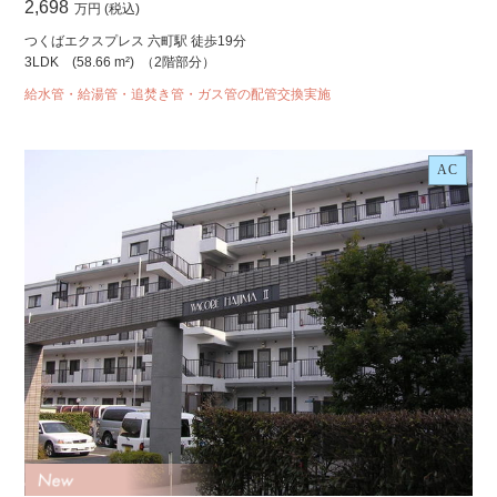
2,698
万円 (税込)
つくばエクスプレス 六町駅 徒歩19分
3LDK
(58.66 m²)
（2階部分）
給水管・給湯管・追焚き管・ガス管の配管交換実施
AC