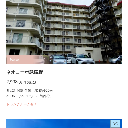
ネオコーポ武蔵野
2,998
万円 (税込)
西武新宿線 久米川駅 徒歩10分
3LDK
(86.9 m²)
（1階部分）
トランクルーム有！
AC