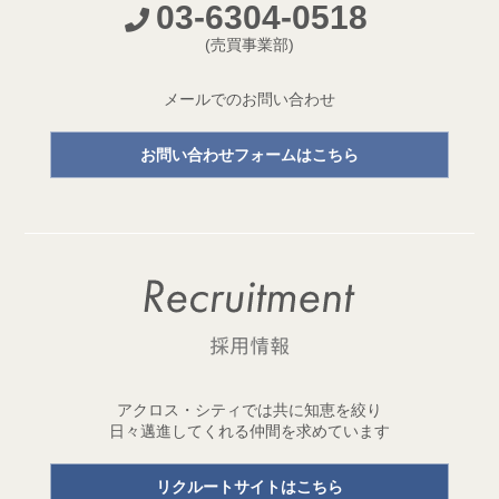
03-6304-0518
開発プロジェクトページ新設のお知らせ
(売買事業部)
2026.05.18
【成約御礼】３件のご成約をいただきました
メールでのお問い合わせ
2026.05.15
お問い合わせフォームはこちら
開発用地「世田谷区三宿二丁目 土地」取得
1棟収益レジデンス開発用地を取得しました！
2026.05.11
【成約御礼】２件のご成約をいただきました
2026.05.01
ゴールデンウイーク休業のお知らせ
2026.04.29
アクロス・シティでは共に知恵を絞り
開発用地「台東区元浅草三丁目 土地」取得
日々邁進してくれる仲間を求めています
1棟収益レジデンス開発用地を取得しました！
リクルートサイトはこちら