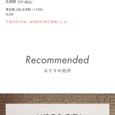
3,898
万円 (税込)
東武東上線 志木駅 バス9分
3LDK
平成29年2月築、縦列駐車2第可(車種による)