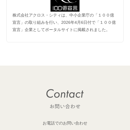
2026.06.04
株式会社アクロス・シティは、中小企業庁の「１００億
企業理念および事業案内ページ更新のお知らせ
宣言」の取り組みを行い、2026年4月6日付で「１００億
宣言」企業としてポータルサイトに掲載されました。
2026.06.01
【成約御礼】6件のご成約をいただきました
2026.05.29
開発用地 「荒川区西日暮里六丁目 土地」取得
1棟収益レジデンス開発用地を取得しました！
2026.05.29
開発用地「大田区多摩川一丁目 土地」取得
1棟収益レジデンス開発用地を取得しました！
2026.05.25
【成約御礼】１件のご成約をいただきました
お電話でのお問い合わせ
2026.05.22