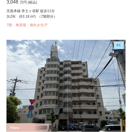
3,048
万円 (税込)
京急本線 井土ヶ谷駅 徒歩11分
3LDK
(63.18 m²)
（7階部分）
7階・角部屋・南向き住戸
AC