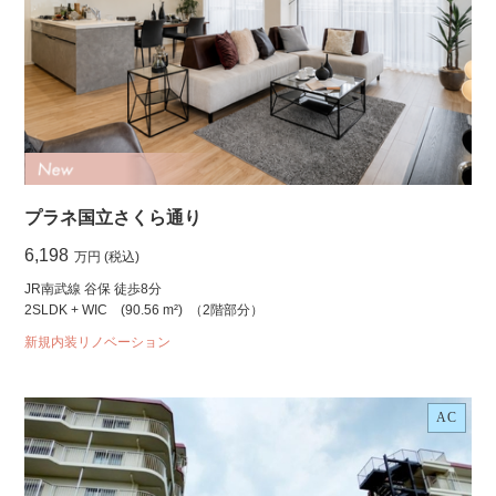
プラネ国立さくら通り
6,198
万円 (税込)
JR南武線 谷保 徒歩8分
2SLDK + WIC
(90.56 m²)
（2階部分）
新規内装リノベーション
AC