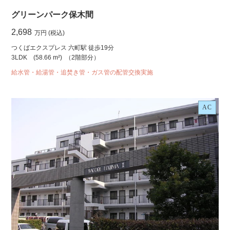
グリーンパーク保木間
2,698
万円 (税込)
つくばエクスプレス 六町駅 徒歩19分
3LDK
(58.66 m²)
（2階部分）
給水管・給湯管・追焚き管・ガス管の配管交換実施
AC