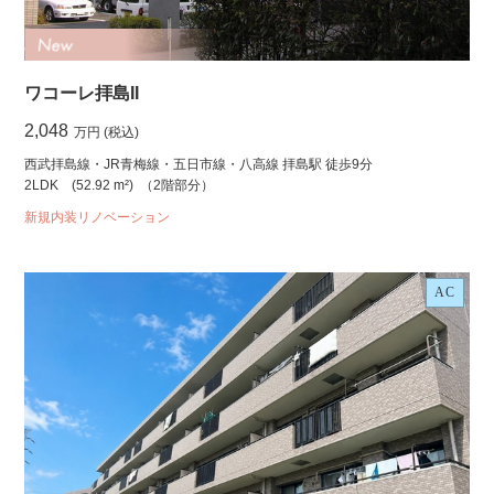
ワコーレ拝島II
2,048
万円 (税込)
西武拝島線・JR青梅線・五日市線・八高線 拝島駅 徒歩9分
2LDK
(52.92 m²)
（2階部分）
新規内装リノベーション
AC