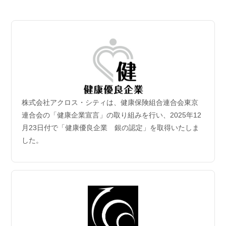
2026.07.06
【成約御礼】３件のご成約をいただきました
2026.07.02
新規保有物件｢グランドシティタワー月島1階部分｣取
得
2026年6月30日付｢グランドシティタワー月島1階部分｣を取得
致しました。
株式会社アクロス・シティは、健康保険組合連合会東京
2026.06.29
連合会の「健康企業宣言」の取り組みを行い、2025年12
【成約御礼】５件のご成約をいただきました
月23日付で「健康優良企業 銀の認定」を取得いたしま
した。
2026.06.22
【成約御礼】３件のご成約をいただきました
2026.06.15
【成約御礼】１件のご成約をいただきました
2026.06.08
【成約御礼】１件のご成約をいただきました