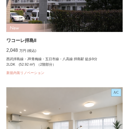
ワコーレ拝島II
2,048
万円 (税込)
西武拝島線・JR青梅線・五日市線・八高線 拝島駅 徒歩9分
2LDK
(52.92 m²)
（2階部分）
新規内装リノベーション
AC