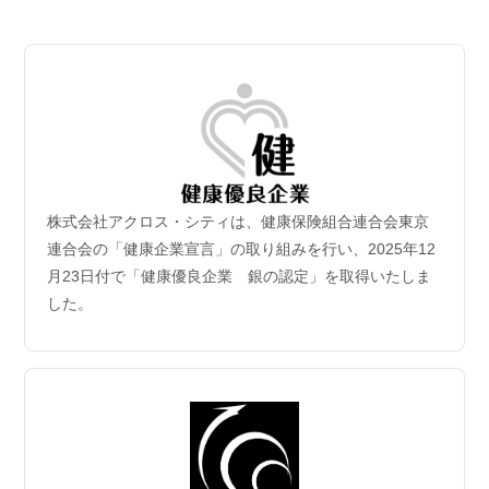
2026.07.06
【成約御礼】３件のご成約をいただきました
2026.07.02
新規保有物件｢グランドシティタワー月島1階部分｣取
得
2026年6月30日付｢グランドシティタワー月島1階部分｣を取得
致しました。
株式会社アクロス・シティは、健康保険組合連合会東京
2026.06.29
連合会の「健康企業宣言」の取り組みを行い、2025年12
【成約御礼】５件のご成約をいただきました
月23日付で「健康優良企業 銀の認定」を取得いたしま
した。
2026.06.22
【成約御礼】３件のご成約をいただきました
2026.06.15
【成約御礼】１件のご成約をいただきました
2026.06.08
【成約御礼】１件のご成約をいただきました