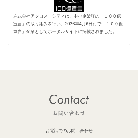
2026.06.04
株式会社アクロス・シティは、中小企業庁の「１００億
企業理念および事業案内ページ更新のお知らせ
宣言」の取り組みを行い、2026年4月6日付で「１００億
宣言」企業としてポータルサイトに掲載されました。
2026.06.01
【成約御礼】6件のご成約をいただきました
2026.05.29
開発用地 「荒川区西日暮里六丁目 土地」取得
1棟収益レジデンス開発用地を取得しました！
2026.05.29
開発用地「大田区多摩川一丁目 土地」取得
1棟収益レジデンス開発用地を取得しました！
2026.05.25
【成約御礼】１件のご成約をいただきました
お電話でのお問い合わせ
2026.05.22