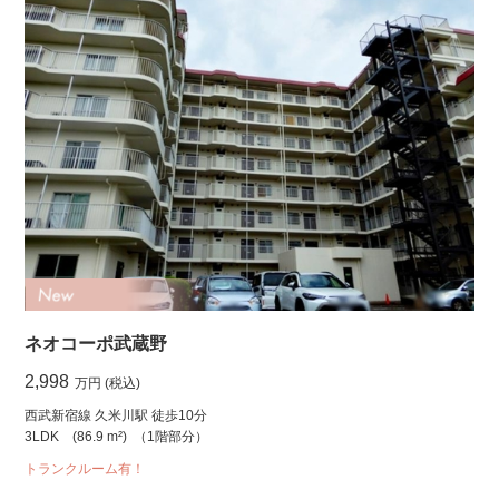
ネオコーポ武蔵野
2,998
万円 (税込)
西武新宿線 久米川駅 徒歩10分
3LDK
(86.9 m²)
（1階部分）
トランクルーム有！