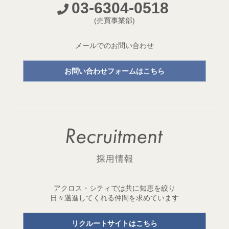
03-6304-0518
開発プロジェクトページ新設のお知らせ
(売買事業部)
2026.05.18
【成約御礼】３件のご成約をいただきました
メールでのお問い合わせ
2026.05.15
お問い合わせフォームはこちら
開発用地「世田谷区三宿二丁目 土地」取得
1棟収益レジデンス開発用地を取得しました！
2026.05.11
【成約御礼】２件のご成約をいただきました
2026.05.01
ゴールデンウイーク休業のお知らせ
2026.04.29
アクロス・シティでは共に知恵を絞り
開発用地「台東区元浅草三丁目 土地」取得
日々邁進してくれる仲間を求めています
1棟収益レジデンス開発用地を取得しました！
リクルートサイトはこちら