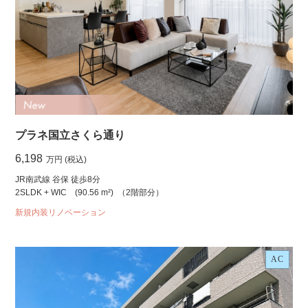
プラネ国立さくら通り
6,198
万円 (税込)
JR南武線 谷保 徒歩8分
2SLDK + WIC
(90.56 m²)
（2階部分）
新規内装リノベーション
AC