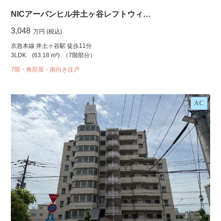
NICアーバンヒル井土ヶ谷レフトウィ…
3,048
万円 (税込)
京急本線 井土ヶ谷駅 徒歩11分
3LDK
(63.18 m²)
（7階部分）
7階・角部屋・南向き住戸
AC