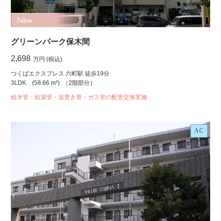
グリーンパーク保木間
2,698
万円 (税込)
つくばエクスプレス 六町駅 徒歩19分
3LDK
(58.66 m²)
（2階部分）
給水管・給湯管・追焚き管・ガス管の配管交換実施
AC