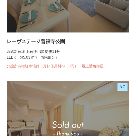
レーヴステージ善福寺公園
西武新宿線 上石神井駅 徒歩11分
1LDK
(45.03 m²)
（9階部分）
分譲所有権駐車場付（月額使用料/9030円） 最上階角部屋
AC