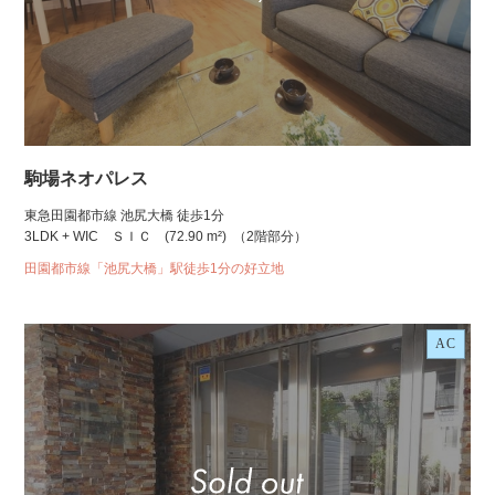
駒場ネオパレス
東急田園都市線 池尻大橋 徒歩1分
3LDK + WIC ＳＩＣ
(72.90 m²)
（2階部分）
田園都市線「池尻大橋」駅徒歩1分の好立地
AC