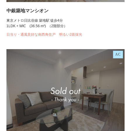
中銀築地マンシオン
東京メトロ日比谷線 築地駅 徒歩4分
1LDK + WIC
(36.56 m²)
（2階部分）
日当り・通風良好な南西角住戸 明るい2面採光
AC