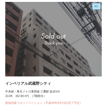
AC
インペリアル武蔵野シティ
中央線・東京メトロ東西線 三鷹駅 徒歩5分
2LDK
(62.80 m²)
（7階部分）
新規内装フルリノベーション（平成30年9月23日完了予定）