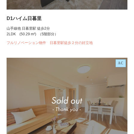
D1ハイム日暮里
山手線他 日暮里駅 徒歩2分
2LDK
(50.29 m²)
（5階部分）
フルリノベーション物件 日暮里駅徒歩２分の好立地
AC