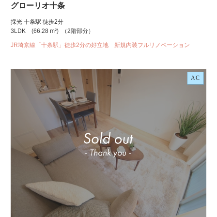
グローリオ十条
採光 十条駅 徒歩2分
3LDK
(66.28 m²)
（2階部分）
JR埼京線「十条駅」徒歩2分の好立地 新規内装フルリノベーション
AC