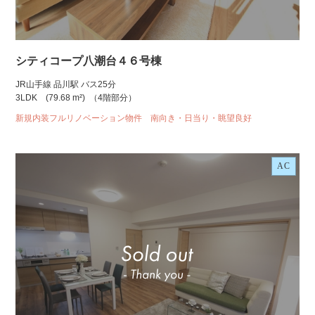
シティコープ八潮台４６号棟
JR山手線 品川駅 バス25分
3LDK
(79.68 m²)
（4階部分）
新規内装フルリノベーション物件 南向き・日当り・眺望良好
AC