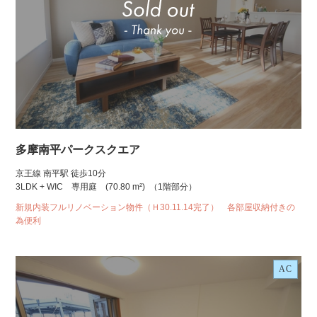
多摩南平パークスクエア
京王線 南平駅 徒歩10分
3LDK + WIC 専用庭
(70.80 m²)
（1階部分）
新規内装フルリノベーション物件（Ｈ30.11.14完了） 各部屋収納付きの
為便利
AC