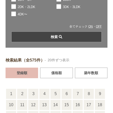
2DK・2LDK
3DK・3LDK
4DK〜
全てチェック
ON
・
OFF
検索結果（全575件）
- 20件ずつ表示
登録順
価格順
築年数順
1
2
3
4
5
6
7
8
9
10
11
12
13
14
15
16
17
18