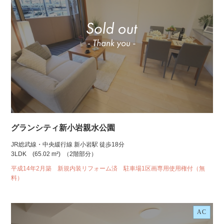
グランシティ新小岩親水公園
JR総武線・中央緩行線 新小岩駅 徒歩18分
3LDK
(65.02 m²)
（2階部分）
平成14年2月築 新規内装リフォーム済 駐車場1区画専用使用権付（無
料）
AC