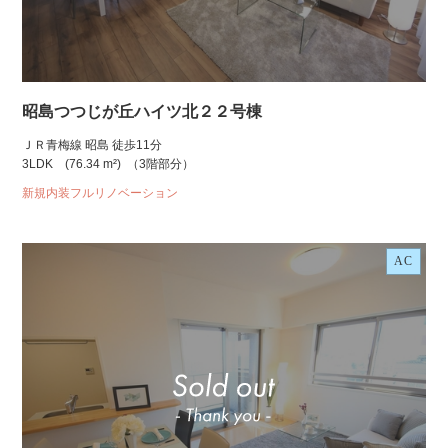
昭島つつじが丘ハイツ北２２号棟
ＪＲ青梅線 昭島 徒歩11分
3LDK
(76.34 m²)
（3階部分）
新規内装フルリノベーション
AC