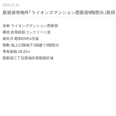
2026.02.26
新規保有物件｢ライオンズマンション西新宿9階部分｣取得
名称:ライオンズマンション西新宿
構造:鉄骨鉄筋コンクリート造
築年月:昭和55年4月築
階数:地上11階地下1階建て9階部分
専有面積:28.63㎡
西新宿三丁目西地区再開発区域