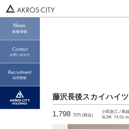
藤沢長後スカイハイツ 
小田急江ノ島線
1,798
万円 (税込)
3LDK
74.01