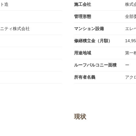
ト造
施工会社
株式
管理形態
全部
ニティ株式会社
マンション設備
エレ
修繕積立金（月額）
14,9
用途地域
第一
ルーフバルコニー面積
ー
所有者名義
アク
現状