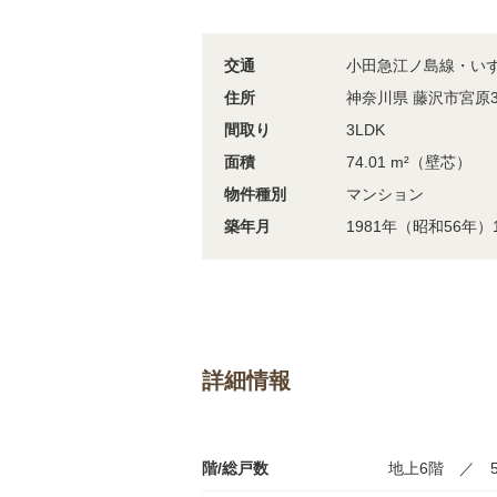
交通
小田急江ノ島線・いず
住所
神奈川県 藤沢市宮原3
間取り
3LDK
面積
74.01 m²（壁芯）
物件種別
マンション
築年月
1981年（昭和56年）
詳細情報
階/総戸数
地上6階 ／ 5