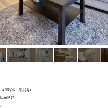
(2匹OK・細則有)
・採光良好！
日