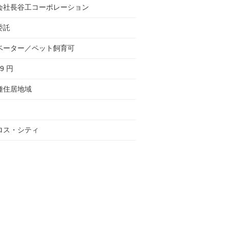
会社長谷工コーポレーション
委託
ベーター／ペット飼育可
59 円
種住居地域
ロス・シティ