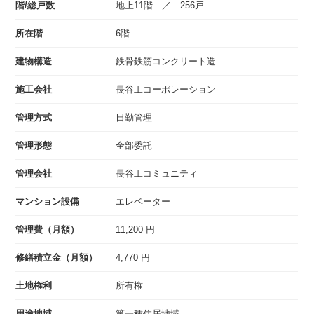
階/総戸数
地上11階 ／ 256戸
所在階
6階
建物構造
鉄骨鉄筋コンクリート造
施工会社
長谷工コーポレーション
管理方式
日勤管理
管理形態
全部委託
管理会社
長谷工コミュニティ
マンション設備
エレベーター
管理費（月額）
11,200 円
修繕積立金（月額）
4,770 円
土地権利
所有権
用途地域
第一種住居地域