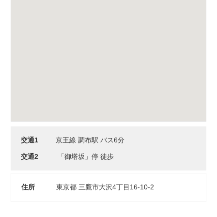
交通1
京王線 調布駅 バス6分
交通2
「御塔坂」停 徒歩
住所
東京都 三鷹市大沢4丁目16-10-2