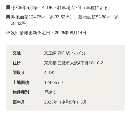
令和5年5月築・4LDK・駐車場2台可（車種による）
敷地面積124.05㎡（約37.52坪）、建物面積93.98㎡（約
28.42坪）
次回情報更新予定日：2026年08月14日
交通
京王線 調布駅 バス6分
住所
東京都 三鷹市大沢4丁目16-10-2
間取り
4LDK
土地面積
124.05 m²
物件種別
戸建て
築年月
2023年（令和5年）5月