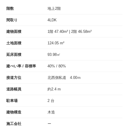
階数
地上2階
間取り
4LDK
建物面積
1階 47.40m² | 2階 46.58m²
土地面積
124.05 m²
延床面積
93.98㎡
建ぺい率 / 容積率
40% / 80%
接道方位
北西側私道 4.00ｍ
道路幅員
約2.4 m
駐車場
2 台
建物構造
木造
施工会社
ー