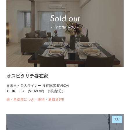
オスビタリテ谷在家
日暮里・舎人ライナー 谷在家駅 徒歩2分
1LDK +Ｓ
(51.69 m²)
（9階部分）
西・角部屋につき・眺望・通風良好‼
AC