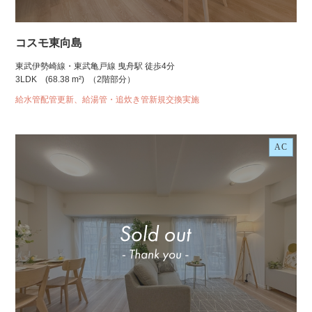
コスモ東向島
東武伊勢崎線・東武亀戸線 曳舟駅 徒歩4分
3LDK
(68.38 m²)
（2階部分）
給水管配管更新、給湯管・追炊き管新規交換実施
AC