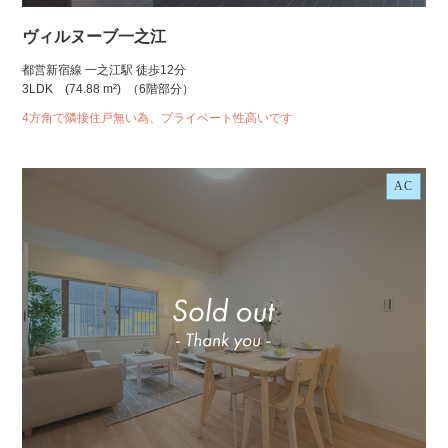
ヴィルヌーブ一之江
都営新宿線 一之江駅 徒歩12分
3LDK
(74.88 m²)
（6階部分）
4方角で隣接住戸無い為、プライベート性高いです
AC