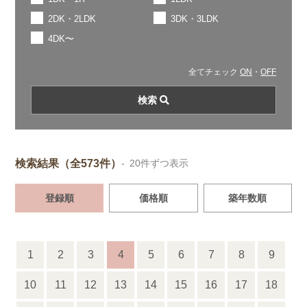
2DK・2LDK
3DK・3LDK
4DK〜
全てチェック
ON
・
OFF
検索結果（全573件）
- 20件ずつ表示
登録順
価格順
築年数順
1
2
3
4
5
6
7
8
9
10
11
12
13
14
15
16
17
18