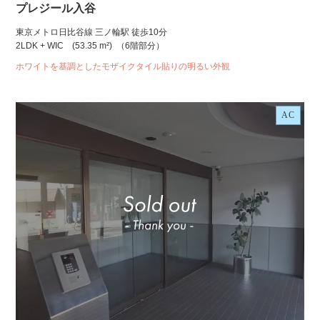
プレジール入谷
東京メトロ日比谷線 三ノ輪駅 徒歩10分
2LDK + WIC
(53.35 m²)
（6階部分）
ホワイトを基調としたモザイクタイル貼りの明るい外観
AC