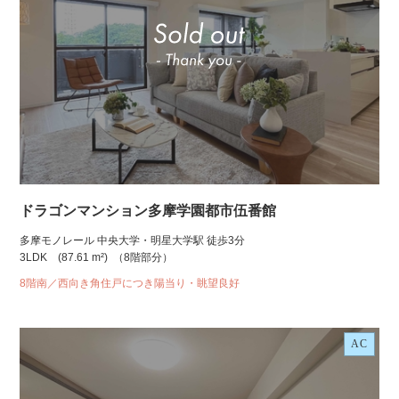
ドラゴンマンション多摩学園都市伍番館
多摩モノレール 中央大学・明星大学駅 徒歩3分
3LDK
(87.61 m²)
（8階部分）
8階南／西向き角住戸につき陽当り・眺望良好
AC