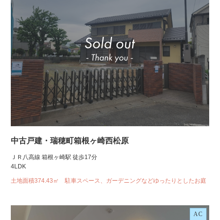
中古戸建・瑞穂町箱根ヶ崎西松原
ＪＲ八高線 箱根ヶ崎駅 徒歩17分
4LDK
土地面積374.43㎡ 駐車スペース、ガーデニングなどゆったりとしたお庭
AC