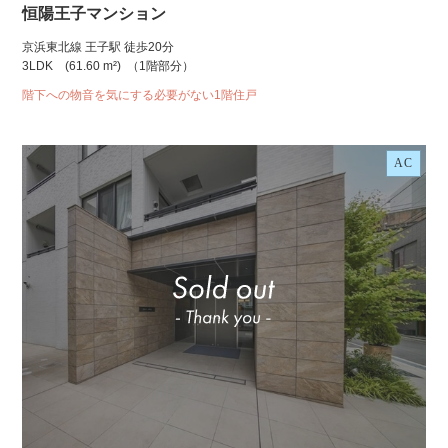
恒陽王子マンション
京浜東北線 王子駅 徒歩20分
3LDK
(61.60 m²)
（1階部分）
階下への物音を気にする必要がない1階住戸
AC