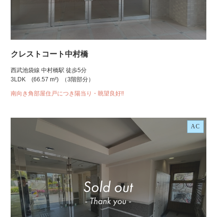
クレストコート中村橋
西武池袋線 中村橋駅 徒歩5分
3LDK
(66.57 m²)
（3階部分）
南向き角部屋住戸につき陽当り・眺望良好‼
AC