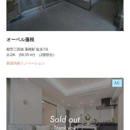
オーベル蓮根
都営三田線 蓮根駅 徒歩7分
2LDK
(56.55 m²)
（2階部分）
新規内装リノベーション
AC