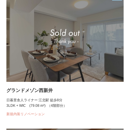
グランドメゾン西新井
日暮里舎人ライナー 江北駅 徒歩8分
3LDK + WIC
(79.08 m²)
（4階部分）
新規内装リノベーション