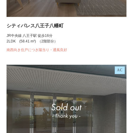
シティパレス八王子八幡町
JR中央線 八王子駅 徒歩16分
2LDK
(58.41 m²)
（2階部分）
南西向き住戸につき陽当り・通風良好
AC