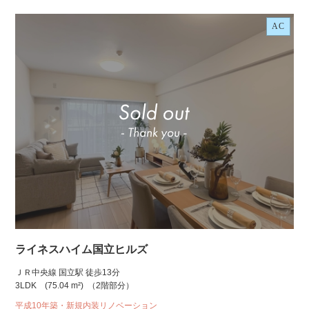
AC
ライネスハイム国立ヒルズ
ＪＲ中央線 国立駅 徒歩13分
3LDK
(75.04 m²)
（2階部分）
平成10年築・新規内装リノベーション